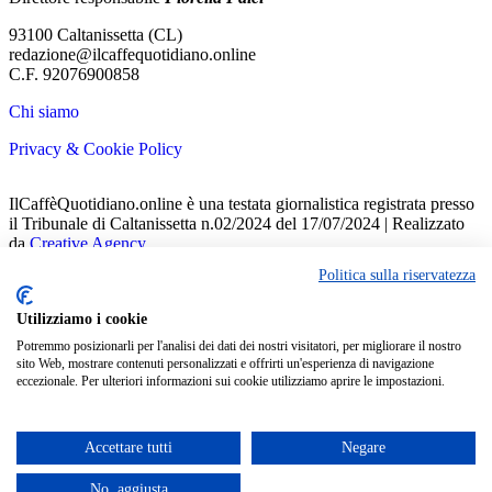
93100 Caltanissetta (CL)
redazione@ilcaffequotidiano.online
C.F. 92076900858
Chi siamo
Privacy & Cookie Policy
IlCaffèQuotidiano.online è una testata giornalistica registrata presso
il Tribunale di Caltanissetta n.02/2024 del 17/07/2024 | Realizzato
da
Creative Agency
Politica sulla riservatezza
Welcome Back!
Sign in to your account
Utilizziamo i cookie
Potremmo posizionarli per l'analisi dei dati dei nostri visitatori, per migliorare il nostro
Nome utente o indirizzo email
sito Web, mostrare contenuti personalizzati e offrirti un'esperienza di navigazione
eccezionale. Per ulteriori informazioni sui cookie utilizziamo aprire le impostazioni.
Password
Ricordami
Accettare tutti
Negare
No, aggiusta