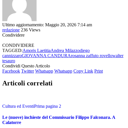
Ultimo aggiornamento: Maggio 20, 2026 7:14 am
redazione
236 Views
Condividere
CONDIVIDERE
TAGGED:
Amoris Laetitia
Andrea Milazzo
diego
cannizzaro
GIOVANNA CANDURA
rosanna zaffuto rovello
walter
tesauro
Condividi Questo Articolo
Facebook
Twitter
Whatsapp
Whatsapp
Copy Link
Print
Articoli correlati
Cultura ed Eventi
Prima pagina 2
Le (nuove) inchieste del Commissario Filippo Falconara. A
Calatorre