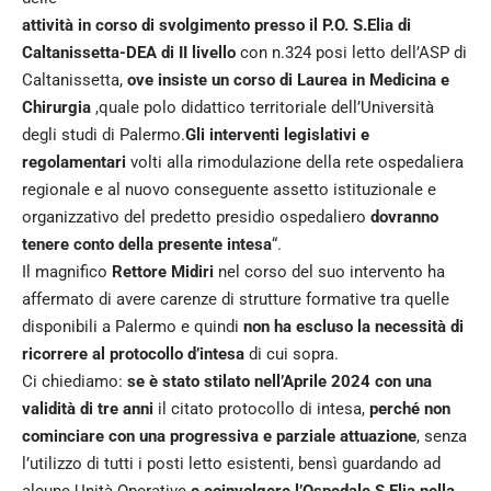
attività in corso di svolgimento presso il P.O. S.Elia di
Caltanissetta-DEA di II livello
con n.324 posi letto dell’ASP di
Caltanissetta,
ove insiste un corso di Laurea in Medicina e
Chirurgia
,quale polo didattico territoriale dell’Università
degli studi di Palermo.
Gli interventi legislativi e
regolamentari
volti alla rimodulazione della rete ospedaliera
regionale e al nuovo conseguente assetto istituzionale e
organizzativo del predetto presidio ospedaliero
dovranno
tenere conto della presente intesa
“.
Il magnifico
Rettore Midiri
nel corso del suo intervento ha
affermato di avere carenze di strutture formative tra quelle
disponibili a Palermo e quindi
non ha escluso la necessità di
ricorrere al protocollo d’intesa
di cui sopra.
Ci chiediamo:
se è stato stilato nell’Aprile 2024 con una
validità di tre anni
il citato protocollo di intesa,
perché non
cominciare con una progressiva e parziale attuazione
, senza
l’utilizzo di tutti i posti letto esistenti, bensì guardando ad
alcune Unità Operative
e coinvolgere l’Ospedale S.Elia nella