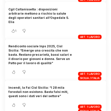
Cgil Caltanissetta : disposizioni
arbitrarie mettono a rischio la salute
degli operatori sanitari all’Ospedale S.
Elia
1
ART. 1 LAVORO
Rendiconto sociale Inps 2025, Cisl
Sicilia: “Emerge una crescita che non
basta. Restano precarietà, bassi salari e
il divario per giovani e donne. Serve un
Patto per il lavoro di qualità”
ART. 1 LAVORO
SICILIA / ITALIA
Incendi, la Fai Cisl Sicilia: “I 28 mila
forestali non esistono. Basta falsi miti,
questi sono i dati veri del settore”
ART. 1 LAVORO