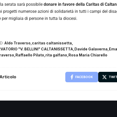
la serata sarà possibile
donare in favore della Caritas di Caltan
oi progetti numerose azioni di solidarietà in tutti i campi del dis
 per migliaia di persone in tutta la diocesi.
D:
Aldo Traverso
caritas caltanissetta
ATORIO "V. BELLINI" CALTANISSETTA
Davide Galaverna
Ema
raverso
Raffaello Pilato
rita galfano
Rosa Maria Chiarello
Articolo
FACEBOOK
TWI