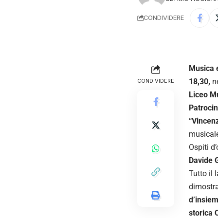
CONDIVIDERE
Musica e
18,30,
n
CONDIVIDERE
Liceo M
Patroci
“Vincenz
musicale
Ospiti d’
Davide G
Tutto il
dimostra
d’insiem
storica 