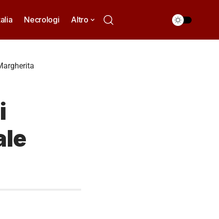
talia
Necrologi
Altro
Margherita
i
ale