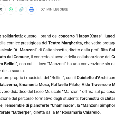
1 MIN LEGGERE
 solidarietà:
questo il brand del
concerto “Happy Xmas”, lunedì
ella cornice prestigiosa del
Teatro Margherita,
che vedrà protago
usicale “A. Manzoni”
di Caltanissetta, diretto dalla prof.
Rita Ga
nato dal Comune
, il concerto si avvale della collaborazione del
C
o Bellini”,
con cui il Liceo “Manzoni” ha una convenzione sin dall
 della scuola.
onore proprio i musicisti del “Bellini”, con il
Quintetto d’Archi
com
alaverna, Emanuela Mosa, Raffaello Pilato, Aldo Traverso e 
 lavoro didattico del Liceo Musicale “Manzoni” offrirà sul palcos
zione del percorso formativo degli studenti: l
’orchestra di chita
e, l’ensemble di pianoferte “Chaminade”, la “Manzoni Simphon
Corale “Eutherpe”,
diretta dalla
M° Rosamaria Chiarello.