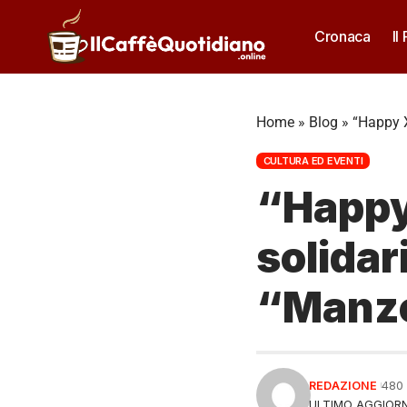
Cronaca
Il
Home
»
Blog
»
“Happy X
CULTURA ED EVENTI
“Happy
solidar
“Manzo
REDAZIONE
480
ULTIMO AGGIORN