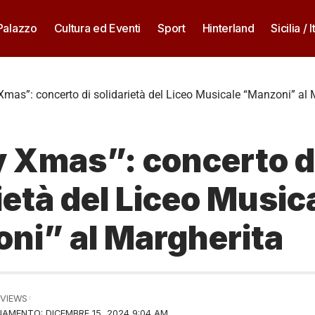
 Palazzo
Cultura ed Eventi
Sport
Hinterland
Sicilia / I
mas”: concerto di solidarietà del Liceo Musicale “Manzoni” al 
 Xmas”: concerto d
ietà del Liceo Music
ni” al Margherita
 VIEWS
AMENTO: DICEMBRE 15, 2024 9:04 AM