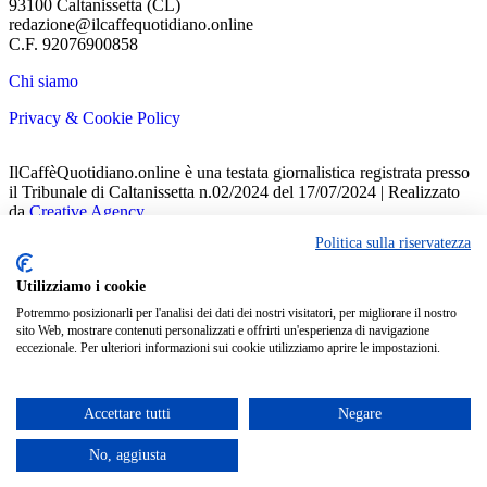
93100 Caltanissetta (CL)
redazione@ilcaffequotidiano.online
C.F. 92076900858
Chi siamo
Privacy & Cookie Policy
IlCaffèQuotidiano.online è una testata giornalistica registrata presso
il Tribunale di Caltanissetta n.02/2024 del 17/07/2024 | Realizzato
da
Creative Agency
Politica sulla riservatezza
Welcome Back!
Sign in to your account
Utilizziamo i cookie
Potremmo posizionarli per l'analisi dei dati dei nostri visitatori, per migliorare il nostro
Nome utente o indirizzo email
sito Web, mostrare contenuti personalizzati e offrirti un'esperienza di navigazione
eccezionale. Per ulteriori informazioni sui cookie utilizziamo aprire le impostazioni.
Password
Ricordami
Accettare tutti
Negare
No, aggiusta
Hai perso la password?