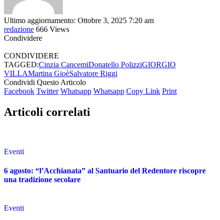
Ultimo aggiornamento: Ottobre 3, 2025 7:20 am
redazione
666 Views
Condividere
CONDIVIDERE
TAGGED:
Cinzia Cancemi
Donatello Polizzi
GIORGIO
VILLA
Martina Gioè
Salvatore Riggi
Condividi Questo Articolo
Facebook
Twitter
Whatsapp
Whatsapp
Copy Link
Print
Articoli correlati
Eventi
6 agosto: “l’Acchianata” al Santuario del Redentore riscopre
una tradizione secolare
Eventi