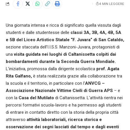
4 MIN LEGGERE
Una giornata intensa e ricca di significato quella vissuta dagli
studenti e dalle studentesse delle
classi 3A, 3B, 4A, 4B, 5A
e 5B del Liceo Artistico Statale “F. Juvara” di San Cataldo,
sezione staccata dell’I.I.S.S. Manzoni-Juvara, protagonisti di
una
visita guidata nei luoghi di Caltanissetta colpiti dai
bombardamenti durante la Seconda Guerra Mondiale.
L’iniziativa, promossa dalla dirigente scolastica
prof. Agata
Rita Galfano,
è stata realizzata grazie alla collaborazione tra
la scuola e il territorio, in particolare con l’
ANVCG –
Associazione Nazionale Vittime Civili di Guerra APS
– e
con la
Casa del Mutilato
di Caltanissetta. L’attività rientra nei
percorsi formativi scuola-lavoro e ha permesso agli studenti
di entrare in contatto diretto con la storia della propria città
attraverso
attività laboratoriali, ricerca storica e
osservazione dei segni lasciati dal tempo e dagli eventi