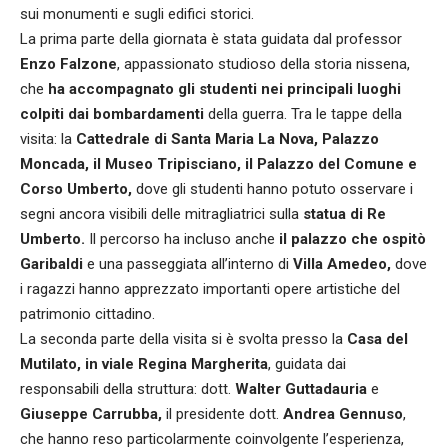
sui monumenti e sugli edifici storici.
La prima parte della giornata è stata guidata dal professor
Enzo Falzone
, appassionato studioso della storia nissena,
che
ha accompagnato gli studenti nei principali luoghi
colpiti dai bombardamenti
della guerra. Tra le tappe della
visita: la
Cattedrale di Santa Maria La Nova, Palazzo
Moncada, il Museo Tripisciano, il Palazzo del Comune e
Corso Umberto,
dove gli studenti hanno potuto osservare i
segni ancora visibili delle mitragliatrici sulla
statua di Re
Umberto.
Il percorso ha incluso anche
il palazzo che ospitò
Garibaldi
e una passeggiata all’interno di
Villa Amedeo,
dove
i ragazzi hanno apprezzato importanti opere artistiche del
patrimonio cittadino.
La seconda parte della visita si è svolta presso la
Casa del
Mutilato, in viale Regina Margherita
, guidata dai
responsabili della struttura: dott.
Walter Guttadauria
e
Giuseppe Carrubba,
il presidente dott.
Andrea Gennuso
,
che hanno reso particolarmente coinvolgente l’esperienza,