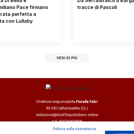
a Di Bella e
Da Serradifalco a Barga,
iliano Pace firmano
tracce di Pascoli
rata perfetta a
a con Lullaby
VEDI DI PIÙ
Direttore responsabile
Fiorella Falci
93100 Caltanissetta (CL)
redazione@ilcaffequotidiano.online
C.F. 92076900858
Chi siamo
Politica sulla riservatezza