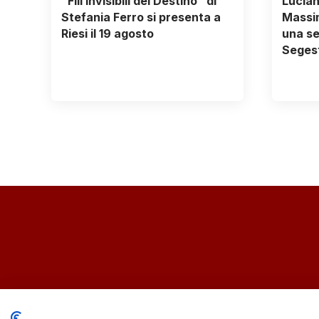
“Fili invisibili del Destino” di
Lucian
Stefania Ferro si presenta a
Massim
Riesi il 19 agosto
una se
Segest