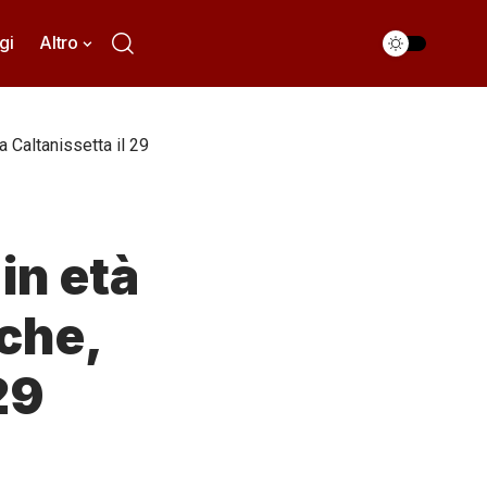
gi
Altro
a Caltanissetta il 29
in età
iche,
29