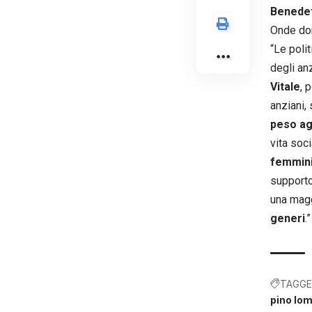
Benede
Onde do
“Le poli
degli an
Vitale
, 
anziani,
peso ag
vita soc
femminil
supporto
una magg
generi
.”
TAGGE
pino lo