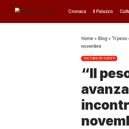
Cronaca
Il Palazzo
Cult
Home
»
Blog
»
“Il peso
novembre
CULTURA ED EVENTI
“Il pes
avanzat
incontr
novem