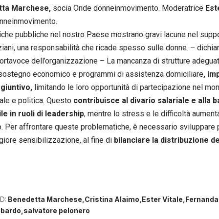
tta Marchese,
socia Onde donneinmovimento. Moderatrice
Est
nneinmovimento.
tiche pubbliche nel nostro Paese mostrano gravi lacune nel suppo
ziani, una responsabilità che ricade spesso sulle donne. – dichia
portavoce dell’organizzazione – La mancanza di strutture adegu
 sostegno economico e programmi di assistenza domiciliare
, im
giuntivo,
limitando le loro opportunità di partecipazione nel mon
iale e politica. Questo
contribuisce al divario salariale e all
e in ruoli di leadership
, mentre lo stress e le difficoltà aume
. Per affrontare queste problematiche, è necessario sviluppare po
iore sensibilizzazione, al fine di
bilanciare la distribuzione dei
D:
Benedetta Marchese
Cristina Alaimo
Ester Vitale
Fernanda
mbardo
salvatore pelonero