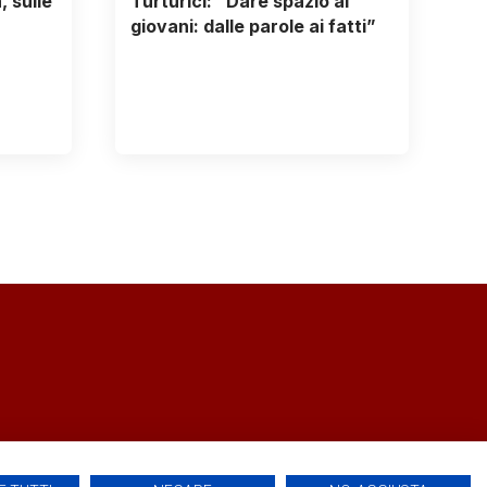
 sulle
Turturici: “Dare spazio ai
giovani: dalle parole ai fatti”