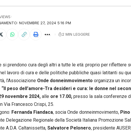
 VIEWS
AMENTO: NOVEMBRE 27, 2024 5:16 PM
2 MIN LEGGERE
si prendono cura degli altri a tutte le età: proprio per riflettere
nel lavoro di cura e delle politiche pubbliche quasi latitanti su q
età, l’Associazione
Onde donneinmovimento
organizza un incon
o
“Il peso dell’amore-Tra desideri e cura: le donne nel seco
29 novembre 2024,
alle
ore 17.00,
presso la sala conferenze d
 in Via Francesco Crispi, 25.
ngono:
Fernanda Fiandaca
, socia Onde donneinmovimento,
Pino
te Delegazione Regionale della Società Italiana Promozione Sal
te A.D.A. Caltanissetta,
Salvatore Pelonero
, presidente AUSER 