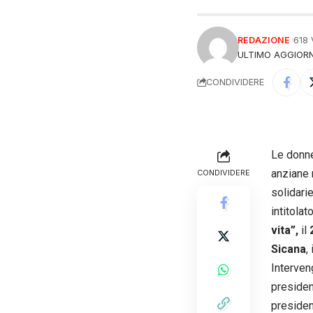
REDAZIONE
618
ULTIMO AGGIORN
CONDIVIDERE
Le donne 
anziane 
CONDIVIDERE
solidari
intitolat
vita”,
il
Sicana
,
Interve
presiden
presiden