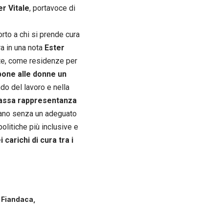
er Vitale
, portavoce di
rto a chi si prende cura
ra in una nota
Ester
ate, come residenze per
pone alle donne un
do del lavoro e nella
a bassa rappresentanza
ntano senza un adeguato
litiche più inclusive e
 carichi di cura tra i
 Fiandaca