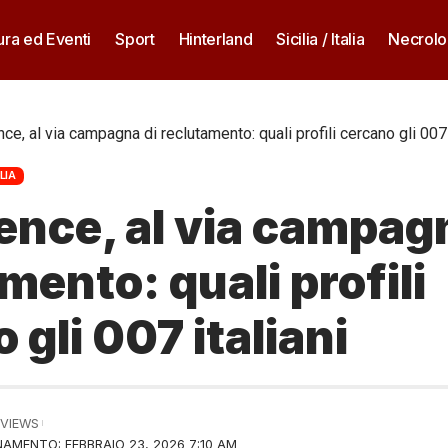
ura ed Eventi
Sport
Hinterland
Sicilia / Italia
Necrolo
nce, al via campagna di reclutamento: quali profili cercano gli 007 
ALIA
gence, al via campag
mento: quali profili
 gli 007 italiani
 VIEWS
AMENTO: FEBBRAIO 23, 2026 7:10 AM