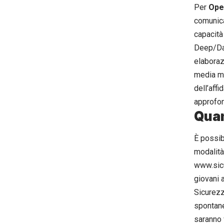
Per
Ope
comunica
capacità
Deep/Dar
elaboraz
media mo
dell’affi
approfon
Quan
È possibi
modalità 
www.sicur
giovani 
Sicurezz
spontane
saranno 