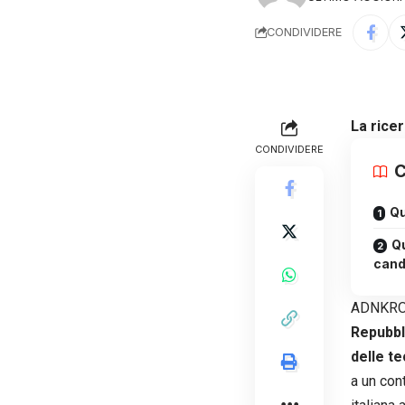
CONDIVIDERE
La rice
CONDIVIDERE
C
Qu
Qu
cand
ADNKRON
Repubbl
delle te
a un con