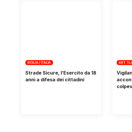
SICILIA / ITALIA
ART. 1 
Strade Sicure, l’Esercito da 18
Vigila
anni a difesa dei cittadini
accont
colpe