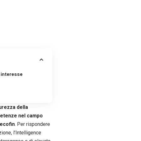
r interesse
urezza della
mpetenze nel campo
 ecofin
. Per rispondere
one, l’Intelligence