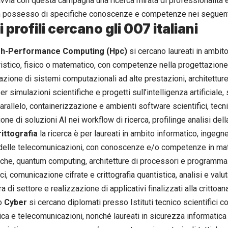
 avvia con questa campagna una ricerca mirata di professionalità
in possesso di specifiche conoscenze e competenze nei seguenti
 profili cercano gli 007 italiani
gh-Performance Computing (Hpc)
si cercano laureati in ambito
istico, fisico o matematico, con competenze nella progettazion
azione di sistemi computazionali ad alte prestazioni, architettur
er simulazioni scientifiche e progetti sull’intelligenza artificiale,
arallelo, containerizzazione e ambienti software scientifici, tecn
ione di soluzioni AI nei workflow di ricerca, profilinge analisi de
ittografia
la ricerca è per laureati in ambito informatico, ingegn
 delle telecomunicazioni, con conoscenze e/o competenze in mat
iche, quantum computing, architetture di processori e programma
ci, comunicazione cifrate e crittografia quantistica, analisi e valut
ra di settore e realizzazione di applicativi finalizzati alla crittoana
o
Cyber
si cercano diplomati presso Istituti tecnico scientifici co
ica e telecomunicazioni, nonché laureati in sicurezza informatica