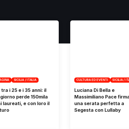
PAGINA
SICILIA / ITALIA
CULTURA ED EVENTI
SICILIA / I
ra i 25 e i 35 anni: il
Luciana Di Bella e
iorno perde 150mila
Massimiliano Pace firm
 laureati, e con loro il
una serata perfetta a
turo
Segesta con Lullaby