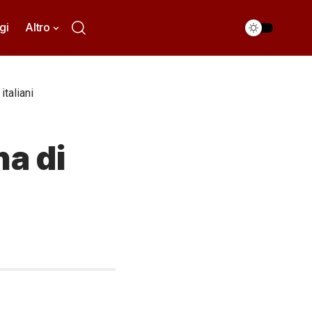
gi
Altro
italiani
na di