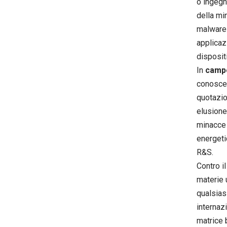
o ingegn
della mi
malware 
applicazi
disposit
In
campo
conoscen
quotazio
elusione
minacce 
energeti
R&S.
Contro il
materie 
qualsiasi
internaz
matrice 