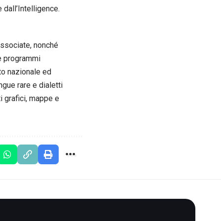
e dall’Intelligence.
 associate, nonché
e e programmi
to nazionale ed
ngue rare e dialetti
ti grafici, mappe e