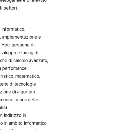
 eterogenee e di elevato
 settori.
 informatico,
e, implementazione e
e Hpc, gestione di
 sviluppo e tuning di
iche di calcolo avanzato,
lla perfomance.
eristico, matematico,
eria di tecnologie
zione di algoritmi
azione critica della
lisi.
n indirizzo in
 o in ambito informatico