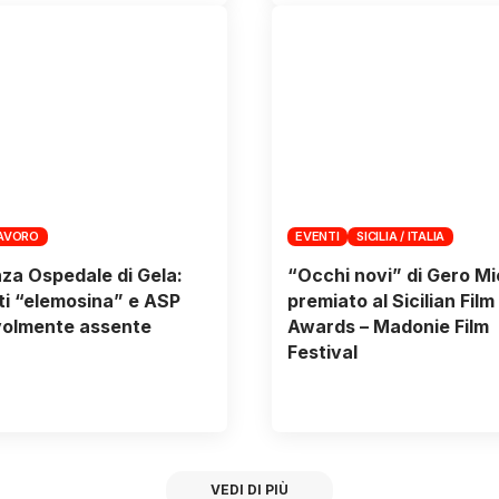
LAVORO
EVENTI
SICILIA / ITALIA
nza Ospedale di Gela:
“Occhi novi” di Gero Mi
i “elemosina” e ASP
premiato al Sicilian Film
volmente assente
Awards – Madonie Film
Festival
VEDI DI PIÙ