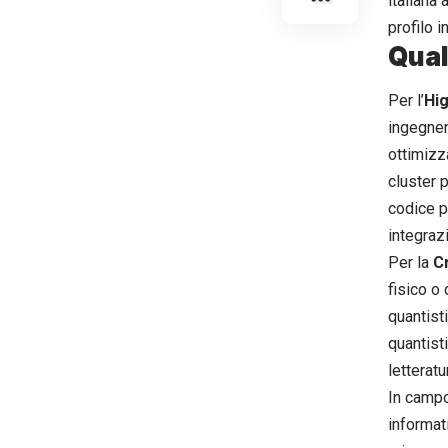
italiana
profilo 
Quali
Per l’
Hi
ingegner
ottimizz
cluster p
codice p
integraz
Per la
Cr
fisico o
quantist
quantisti
letteratu
In camp
informat