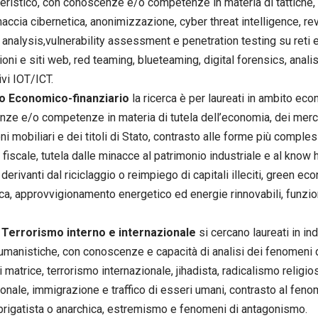
eristico, con conoscenze e/o competenze in materia di tattiche,
naccia cibernetica, anonimizzazione, cyber threat intelligence, re
analysis,vulnerability assessment e penetration testing su reti e
oni e siti web, red teaming, blueteaming, digital forensics, analisi
ivi IOT/ICT.
 Economico-finanziario
la ricerca è per laureati in ambito ec
ze e/o competenze in materia di tutela dell’economia, dei mercati
ni mobiliari e dei titoli di Stato, contrasto alle forme più compl
 fiscale, tutela dalle minacce al patrimonio industriale e al kno
derivanti dal riciclaggio o reimpiego di capitali illeciti, green e
ca, approvvigionamento energetico ed energie rinnovabili, funzi
Terrorismo interno e internazionale
si cercano laureati in ind
umanistiche, con conoscenze e capacità di analisi dei fenomeni d
 matrice, terrorismo internazionale, jihadista, radicalismo religios
ionale, immigrazione e traffico di esseri umani, contrasto al fen
brigatista o anarchica, estremismo e fenomeni di antagonismo.