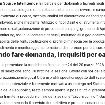
n Source Intelligence
la ricerca è per diplomati o laureati negli
zione, sociologia e delle relazioni internazionali ovvero in camp
 avanzate di ricerca, raccolta, analisi ed elaborazione da fonti a
kweb), anche mediante l’utilizzo di tool Osint e di strumenti info
ione di dati,automazione di processi di scraping, gestione di Api
nitoring, analisi di contenuti testuali, multimediali e geolocalizza
dabilità delle fonti, costruzione di profili di minaccia per la produz
dimento e monitoraggio su tematiche di interesse per la sicurez
do fare domanda, i requisiti per c
le presentare la candidatura fino alle ore 24 del 20 marzo 2026. I 
di selezione sono illustrati nella sezione ‘Lavora con noi’ del sit
ezzanazionale.gov.it Oltre ai profili specifici oggetto dell’avviso d
ad alto potenziale e fortemente motivati a un impiego nel Sistem
a della Repubblica, resta sempre aperta la possibilità di presen
a tramite la procedura online della sezione “Lavora con noi”. Qu
valutate secondo il previsto iter selettivo e prese in consideraz