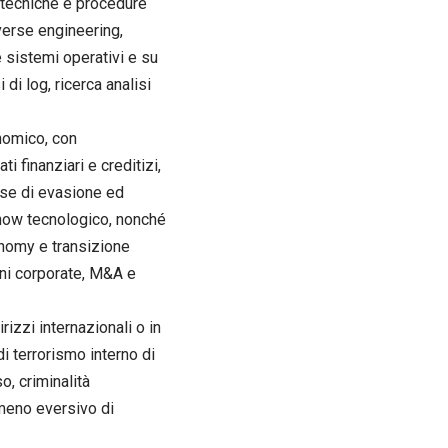
 tecniche e procedure
verse engineering,
 sistemi operativi e su
 di log, ricerca analisi
onomico, con
 finanziari e creditizi,
esse di evasione ed
w how tecnologico, nonché
conomy e transizione
oni corporate, M&A e
irizzi internazionali o in
i terrorismo interno di
o, criminalità
omeno eversivo di