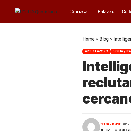
Cronaca
Il Palazzo
Cult
Home
»
Blog
»
Intellige
ART. 1 LAVORO
SICILIA / IT
Intelli
recluta
cercano
REDAZIONE
467
ULTIMO AGGIORN