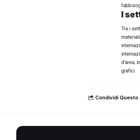
fabbisogn
I se
Tra i se
materiali
internaz
internazi
d’area; i
grafici.
Condividi Questo 