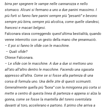
birra per spegnere le vampe nelle cannarozza e nello
stomaco. Alcuni si fermano a uno a due panini massimo. I
più forti si fanno fare panini sempre più “pesanti” e bevono
sempre più birra, sempre più alcolica, come quelle olandesi,
francesi e macari belgesi.
Falconara stava correggendo quest’ultima bestialità, quando
venne interrotto con un gesto della mano che preannuciò.
– E poi si fanno le sfide con le macchine.
– Quali sfide?
Chiese Falconara.
– Le sfide con le macchine. A due a due si mettono uno
all’ato all’altro dentro le macchine. Facendo una sgasata
appresso all’altra. Come se si fosse alla partenza di una
corsa di formula uno. Una delle zite di questi scimuniti.
Generalmente quella più “bona” con la minigonna più corta si
mette a centro di questa linea di partenza e appena si alza la
gonna, come se fosse la mantella del torero sventolata
davanti al toro, accelerano e partono. Il primo che arriva a