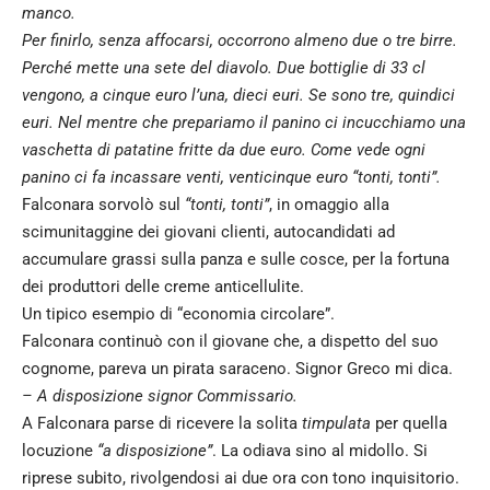
manco.
Per finirlo, senza affocarsi, occorrono almeno due o tre birre.
Perché mette una sete del diavolo. Due bottiglie di 33 cl
vengono, a cinque euro l’una, dieci euri. Se sono tre, quindici
euri. Nel mentre che prepariamo il panino ci incucchiamo una
vaschetta di patatine fritte da due euro. Come vede ogni
panino ci fa incassare venti, venticinque euro “tonti, tonti”.
Falconara sorvolò sul
“tonti, tonti”
, in omaggio alla
scimunitaggine dei giovani clienti, autocandidati ad
accumulare grassi sulla panza e sulle cosce, per la fortuna
dei produttori delle creme anticellulite.
Un tipico esempio di “economia circolare”.
Falconara continuò con il giovane che, a dispetto del suo
cognome, pareva un pirata saraceno. Signor Greco mi dica.
– A disposizione signor Commissario.
A Falconara parse di ricevere la solita
timpulata
per quella
locuzione
“a disposizione”
. La odiava sino al midollo. Si
riprese subito, rivolgendosi ai due ora con tono inquisitorio.