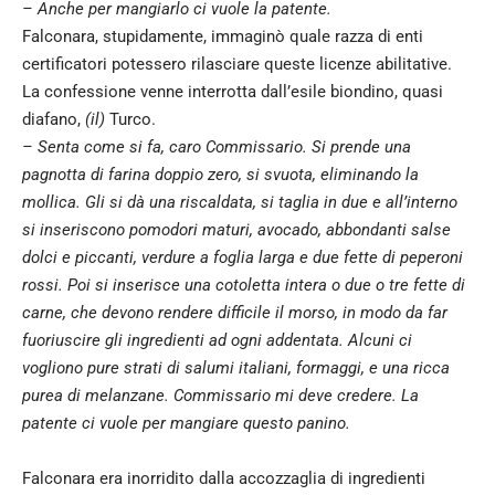
– Anche per mangiarlo ci vuole la patente.
Falconara, stupidamente, immaginò quale razza di enti
certificatori potessero rilasciare queste licenze abilitative.
La confessione venne interrotta dall’esile biondino, quasi
diafano,
(il)
Turco.
– Senta come si fa, caro Commissario. Si prende una
pagnotta di farina doppio zero, si svuota, eliminando la
mollica. Gli si dà una riscaldata, si taglia in due e all’interno
si inseriscono pomodori maturi, avocado, abbondanti salse
dolci e piccanti, verdure a foglia larga e due fette di peperoni
rossi. Poi si inserisce una cotoletta intera o due o tre fette di
carne, che devono rendere difficile il morso, in modo da far
fuoriuscire gli ingredienti ad ogni addentata. Alcuni ci
vogliono pure strati di salumi italiani, formaggi, e una ricca
purea di melanzane. Commissario mi deve credere. La
patente ci vuole per mangiare questo panino.
Falconara era inorridito dalla accozzaglia di ingredienti