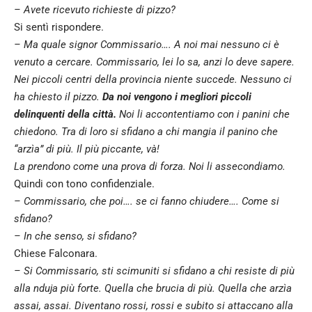
– Avete ricevuto richieste di pizzo?
Si sentì rispondere.
– Ma quale signor Commissario…. A noi mai nessuno ci è
venuto a cercare. Commissario, lei lo sa, anzi lo deve sapere.
Nei piccoli centri della provincia niente succede. Nessuno ci
ha chiesto il pizzo.
Da noi vengono i megliori piccoli
delinquenti della città.
Noi li accontentiamo con i panini che
chiedono. Tra di loro si sfidano a chi mangia il panino che
“arzìa” di più. Il più piccante, và!
La prendono come una prova di forza. Noi li assecondiamo.
Quindi con tono confidenziale.
– Commissario, che poi…. se ci fanno chiudere…. Come si
sfidano?
– In che senso, si sfidano?
Chiese Falconara.
– Si Commissario, sti scimuniti si sfidano a chi resiste di più
alla nduja più forte. Quella che brucia di più. Quella che arzìa
assai, assai. Diventano rossi, rossi e subito si attaccano alla