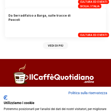
CULTURA ED EVENTI
SICILIA / ITALIA
Da Serradifalco a Barga, sulle tracce di
Pascoli
CULTURA ED EVENTI
VEDI DI PIÙ
Direttore responsabile
Fiorella Falci
Politica sulla riservatezza
93100 Caltanissetta (CL)
Utilizziamo i cookie
redazione@ilcaffequotidiano.online
Potremmo posizionarli per l'analisi dei dati dei nostri visitatori, per migliorare
C.F. 92076900858