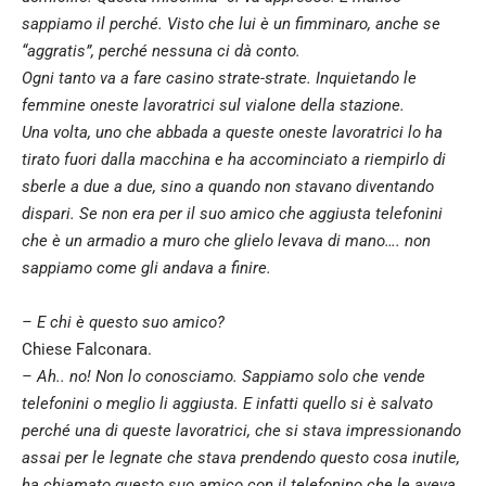
sappiamo il perché. Visto che lui è un fimminaro, anche se
“aggratis”, perché nessuna ci dà conto.
Ogni tanto va a fare casino strate-strate. Inquietando le
femmine oneste lavoratrici sul vialone della stazione.
Una volta, uno che abbada a queste oneste lavoratrici lo ha
tirato fuori dalla macchina e ha accominciato a riempirlo di
sberle a due a due, sino a quando non stavano diventando
dispari. Se non era per il suo amico che aggiusta telefonini
che è un armadio a muro che glielo levava di mano…. non
sappiamo come gli andava a finire.
– E chi è questo suo amico?
Chiese Falconara.
– Ah.. no! Non lo conosciamo. Sappiamo solo che vende
telefonini o meglio li aggiusta. E infatti quello si è salvato
perché una di queste lavoratrici, che si stava impressionando
assai per le legnate che stava prendendo questo cosa inutile,
ha chiamato questo suo amico con il telefonino che le aveva