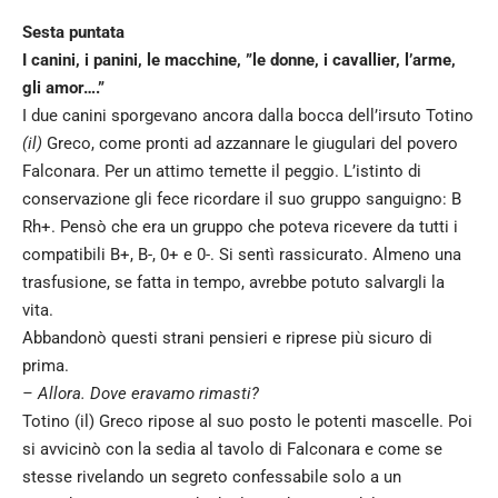
Sesta puntata
I canini, i panini, le macchine, ”le donne, i cavallier, l’arme,
gli amor….”
I due canini sporgevano ancora dalla bocca dell’irsuto Totino
(il)
Greco, come pronti ad azzannare le giugulari del povero
Falconara. Per un attimo temette il peggio. L’istinto di
conservazione gli fece ricordare il suo gruppo sanguigno: B
Rh+. Pensò che era un gruppo che poteva ricevere da tutti i
compatibili B+, B-, 0+
e
0-. Si sentì rassicurato. Almeno una
trasfusione, se fatta in tempo, avrebbe potuto salvargli la
vita.
Abbandonò questi strani pensieri e riprese più sicuro di
prima.
– Allora. Dove eravamo rimasti?
Totino (il) Greco ripose al suo posto le potenti mascelle. Poi
si avvicinò con la sedia al tavolo di Falconara e come se
stesse rivelando un segreto confessabile solo a un