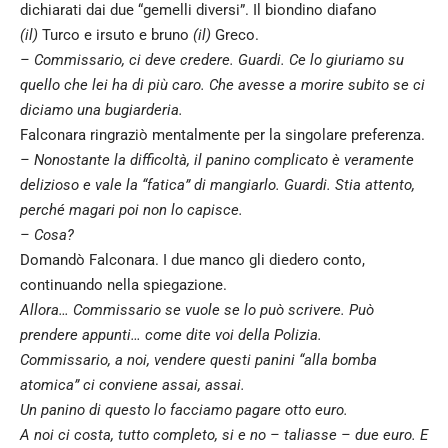
dichiarati dai due “gemelli diversi”. Il biondino diafano
(il)
Turco e irsuto e bruno
(il)
Greco.
– Commissario, ci deve credere. Guardi. Ce lo giuriamo su
quello che lei ha di più caro. Che avesse a morire subito se ci
diciamo una bugiarderia.
Falconara ringraziò mentalmente per la singolare preferenza.
– Nonostante la difficoltà, il panino complicato è veramente
delizioso e vale la “fatica” di mangiarlo. Guardi. Stia attento,
perché magari poi non lo capisce.
– Cosa?
Domandò Falconara. I due manco gli diedero conto,
continuando nella spiegazione.
Allora… Commissario se vuole se lo può scrivere. Può
prendere appunti… come dite voi della Polizia.
Commissario, a noi, vendere questi panini “alla bomba
atomica” ci conviene assai, assai.
Un panino di questo lo facciamo pagare otto euro.
A noi ci costa, tutto completo, si e no – taliasse – due euro. E