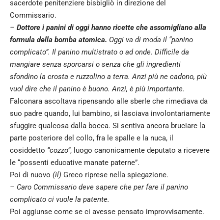
sacerdote penitenziere bisbigliò in direzione del
Commissario.
–
Dottore i panini di oggi hanno ricette che assomigliano alla
formula della bomba atomica.
Oggi va di moda il “panino
complicato”. Il panino multistrato o ad onde. Difficile da
mangiare senza sporcarsi o senza che gli ingredienti
sfondino la crosta e ruzzolino a terra. Anzi più ne cadono, più
vuol dire che il panino è buono. Anzi, è più importante.
Falconara ascoltava ripensando alle sberle che rimediava da
suo padre quando, lui bambino, si lasciava involontariamente
sfuggire qualcosa dalla bocca. Si sentiva ancora bruciare la
parte posteriore del collo, fra le spalle e la nuca, il
cosiddetto
“cozzo”
, luogo canonicamente deputato a ricevere
le “possenti educative manate paterne”.
Poi di nuovo
(il)
Greco riprese nella spiegazione.
– Caro Commissario deve sapere che per fare il panino
complicato ci vuole la patente.
Poi aggiunse come se ci avesse pensato improvvisamente.