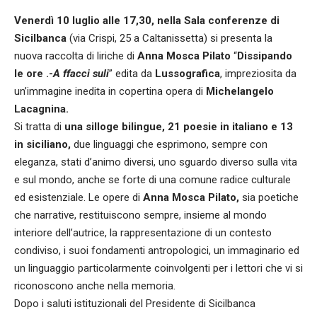
Venerdì 10 luglio alle 17,30, nella Sala conferenze di
Sicilbanca
(via Crispi, 25 a Caltanissetta) si presenta la
nuova raccolta di liriche di
Anna Mosca Pilato
“
Dissipando
le ore .-
A ffacci suli
” edita da
Lussografica
, impreziosita da
un’immagine inedita in copertina opera di
Michelangelo
Lacagnina.
Si tratta di
una silloge bilingue, 21 poesie in italiano e 13
in siciliano,
due linguaggi che esprimono, sempre con
eleganza, stati d’animo diversi, uno sguardo diverso sulla vita
e sul mondo, anche se forte di una comune radice culturale
ed esistenziale. Le opere di
Anna Mosca Pilato,
sia poetiche
che narrative, restituiscono sempre, insieme al mondo
interiore dell’autrice, la rappresentazione di un contesto
condiviso, i suoi fondamenti antropologici, un immaginario ed
un linguaggio particolarmente coinvolgenti per i lettori che vi si
riconoscono anche nella memoria.
Dopo i saluti istituzionali del Presidente di Sicilbanca