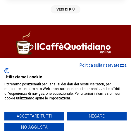
VEDI DI PIÙ
Direttore responsabile
Fiorella Falci
Politica sulla riservatezza
93100 Caltanissetta (CL)
Utilizziamo i cookie
redazione@ilcaffequotidiano.online
Potremmo posizionarli per l'analisi dei dati dei nostri visitatori, per
C.F. 92076900858
migliorare il nostro sito Web, mostrare contenuti personalizzati e offrirti
Chi siamo
un'esperienza di navigazione eccezionale. Per ulteriori informazioni sui
Privacy & Cookie Policy
cookie utilizziamo aprire le impostazioni.
ACCETTARE TUTTI
NEGARE
IlCaffèQuotidiano.online è una testata giornalistica registrata
presso il Tribunale di Caltanissetta n.02/2024 del 17/07/2024 |
NO, AGGIUSTA
Realizzato da
Creative Agency