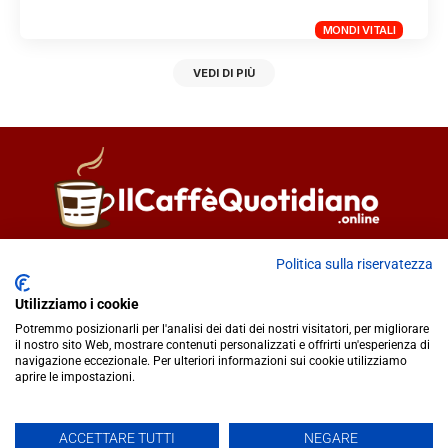
MONDI VITALI
VEDI DI PIÙ
Direttore responsabile
Fiorella Falci
Politica sulla riservatezza
93100 Caltanissetta (CL)
Utilizziamo i cookie
redazione@ilcaffequotidiano.online
Potremmo posizionarli per l'analisi dei dati dei nostri visitatori, per migliorare
C.F. 92076900858
il nostro sito Web, mostrare contenuti personalizzati e offrirti un'esperienza di
Chi siamo
navigazione eccezionale. Per ulteriori informazioni sui cookie utilizziamo
Privacy & Cookie Policy
aprire le impostazioni.
ACCETTARE TUTTI
NEGARE
IlCaffèQuotidiano.online è una testata giornalistica registrata