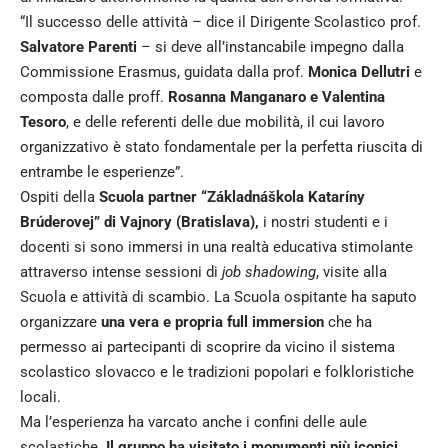
“Il successo delle attività – dice il Dirigente Scolastico prof.
Salvatore Parenti
– si deve all’instancabile impegno dalla
Commissione Erasmus, guidata dalla prof.
Monica Dellutri
e
composta dalle proff.
Rosanna Manganaro e Valentina
Tesoro
, e delle referenti delle due mobilità, il cui lavoro
organizzativo è stato fondamentale per la perfetta riuscita di
entrambe le esperienze”.
Ospiti della
Scuola partner “Základnáškola Kataríny
Brúderovej” di Vajnory (Bratislava),
i nostri studenti e i
docenti si sono immersi in una realtà educativa stimolante
attraverso intense sessioni di
job shadowing
, visite alla
Scuola e attività di scambio. La Scuola ospitante ha saputo
organizzare
una vera e propria full immersion
che ha
permesso ai partecipanti di scoprire da vicino il sistema
scolastico slovacco e le tradizioni popolari e folkloristiche
locali.
Ma l’esperienza ha varcato anche i confini delle aule
scolastiche.
Il gruppo ha visitato i monumenti più iconici