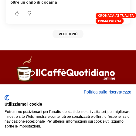
oltre un chilo di cocaina
CRONACA ATTUALITÀ
PRIMA PAGINA
VEDI DI PIÙ
Direttore responsabile
Fiorella Falci
Politica sulla riservatezza
93100 Caltanissetta (CL)
Utilizziamo i cookie
redazione@ilcaffequotidiano.online
Potremmo posizionarli per l'analisi dei dati dei nostri visitatori, per migliorare
C.F. 92076900858
il nostro sito Web, mostrare contenuti personalizzati e offrirti un'esperienza di
Chi siamo
navigazione eccezionale. Per ulteriori informazioni sui cookie utilizziamo
Privacy & Cookie Policy
aprire le impostazioni.