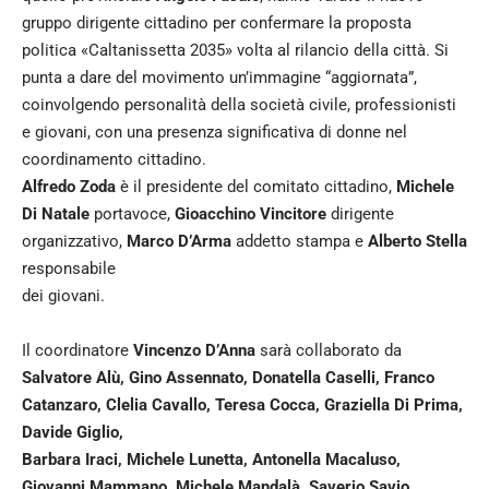
gruppo dirigente cittadino per confermare la proposta
politica «Caltanissetta 2035» volta al rilancio della città. Si
punta a dare del movimento un’immagine “aggiornata”,
coinvolgendo personalità della società civile, professionisti
e giovani, con una presenza significativa di donne nel
coordinamento cittadino.
Alfredo Zoda
è il presidente del comitato cittadino,
Michele
Di Natale
portavoce,
Gioacchino Vincitore
dirigente
organizzativo,
Marco D’Arma
addetto stampa e
Alberto Stella
responsabile
dei giovani.
Il coordinatore
Vincenzo D’Anna
sarà collaborato da
Salvatore Alù, Gino Assennato, Donatella Caselli, Franco
Catanzaro, Clelia Cavallo, Teresa Cocca, Graziella Di Prima,
Davide Giglio,
Barbara Iraci, Michele Lunetta, Antonella Macaluso,
Giovanni Mammano, Michele Mandalà, Saverio Savio,