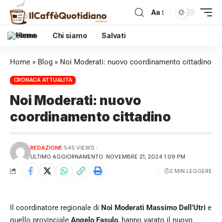
Aa
Home
Chi siamo
Salvati
Home
»
Blog
»
Noi Moderati: nuovo coordinamento cittadino
CRONACA ATTUALITÀ
Noi Moderati: nuovo
coordinamento cittadino
REDAZIONE
545 VIEWS
ULTIMO AGGIORNAMENTO: NOVEMBRE 21, 2024 1:09 PM
2 MIN LEGGERE
Il coordinatore regionale di
Noi Moderati
Massimo Dell’Utri
e
quello provinciale
Angelo Fasulo
, hanno varato il nuovo