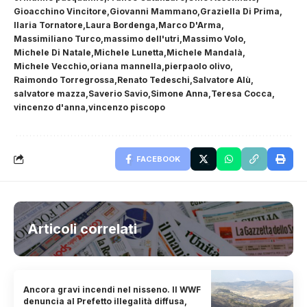
Gioacchino Vincitore
Giovanni Mammano
Graziella Di Prima
Ilaria Tornatore
Laura Bordenga
Marco D'Arma
Massimiliano Turco
massimo dell'utri
Massimo Volo
Michele Di Natale
Michele Lunetta
Michele Mandalà
Michele Vecchio
oriana mannella
pierpaolo olivo
Raimondo Torregrossa
Renato Tedeschi
Salvatore Alù
salvatore mazza
Saverio Savio
Simone Anna
Teresa Cocca
vincenzo d'anna
vincenzo piscopo
FACEBOOK
Articoli correlati
Ancora gravi incendi nel nisseno. Il WWF
denuncia al Prefetto illegalità diffusa,