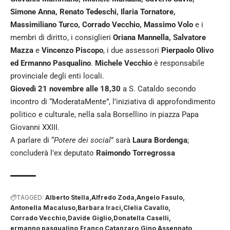
Simone Anna, Renato Tedeschi, Ilaria Tornatore,
Massimiliano Turco, Corrado Vecchio, Massimo Volo
e i
membri di diritto, i consiglieri
Oriana Mannella, Salvatore
Mazza
e
Vincenzo Piscopo
, i due assessori
Pierpaolo Olivo
ed Ermanno Pasqualino
.
Michele Vecchio
è responsabile
provinciale degli enti locali.
Giovedì 21 novembre alle 18,30
a S. Cataldo secondo
incontro di “ModerataMente”, l’iniziativa di approfondimento
politico e culturale, nella sala Borsellino in piazza Papa
Giovanni XXIII.
A parlare di “
Potere dei social
” sarà
Laura Bordenga
;
concluderà l’ex deputato
Raimondo Torregrossa
TAGGED:
Alberto Stella
Alfredo Zoda
Angelo Fasulo
Antonella Macaluso
Barbara Iraci
Clelia Cavallo
Corrado Vecchio
Davide Giglio
Donatella Caselli
ermanno pasqualino
Franco Catanzaro
Gino Assennato