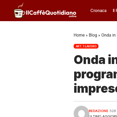
Cronaca
Il
Home
»
Blog
»
Onda in 
ART. 1 LAVORO
Onda in
progra
imprese 
REDAZIONE
528
ULTIMO AGGIORN