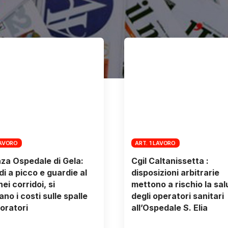
LAVORO
ART. 1 LAVORO
nza Ospedale di Gela:
Cgil Caltanissetta :
di a picco e guardie al
disposizioni arbitrarie
ei corridoi, si
mettono a rischio la sal
no i costi sulle spalle
degli operatori sanitari
voratori
all’Ospedale S. Elia