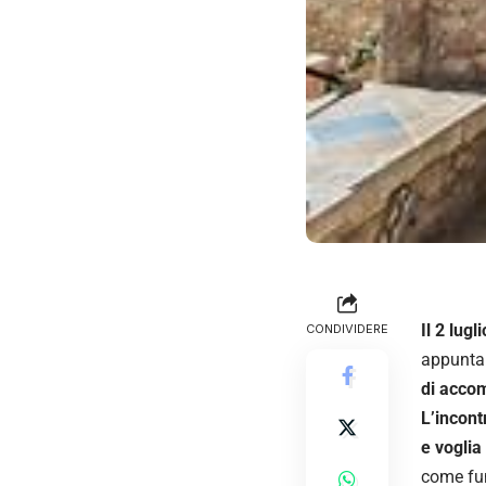
Il 2 lug
CONDIVIDERE
appunta
di acco
L’incont
e voglia
come fun