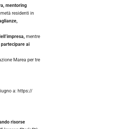
va, mentoring
(
metà residenti in
aglianze,
dell’impresa,
mentre
 partecipare ai
azione Marea per tre
iugno a: https://
ando risorse