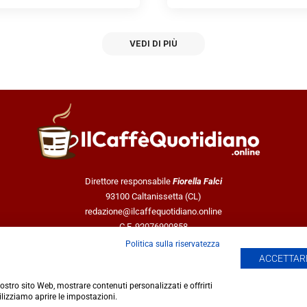
VEDI DI PIÙ
Direttore responsabile
Fiorella Falci
93100 Caltanissetta (CL)
redazione@ilcaffequotidiano.online
C.F. 92076900858
Chi siamo
Politica sulla riservatezza
Privacy & Cookie Policy
ACCETTARE
 nostro sito Web, mostrare contenuti personalizzati e offrirti
ilizziamo aprire le impostazioni.
 giornalistica registrata presso il Tribunale di Caltanissetta n.02/2024 del 17/0