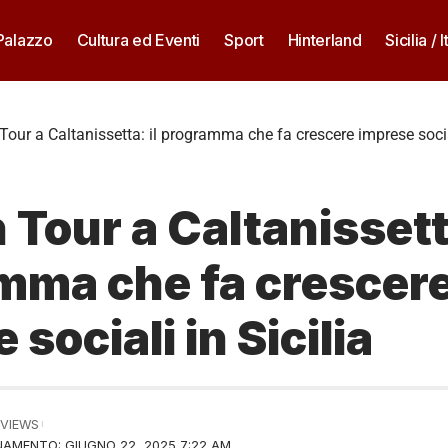
 Palazzo
Cultura ed Eventi
Sport
Hinterland
Sicilia / I
Tour a Caltanissetta: il programma che fa crescere imprese social
 Tour a Caltanissetta
mma che fa crescer
sociali in Sicilia
 VIEWS
AMENTO: GIUGNO 22, 2025 7:22 AM