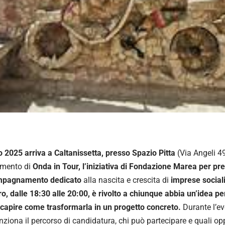
lio 2025 arriva a Caltanissetta, presso Spazio Pitta
(Via Angeli 49
mento di
Onda in Tour, l’iniziativa di Fondazione Marea per p
mpagnamento dedicato
alla nascita e crescita di
imprese sociali 
ro, dalle 18:30 alle 20:00, è rivolto a chiunque abbia un’idea per 
 capire come trasformarla in un progetto concreto.
Durante l’ev
ziona il percorso di candidatura, chi può partecipare e quali opp