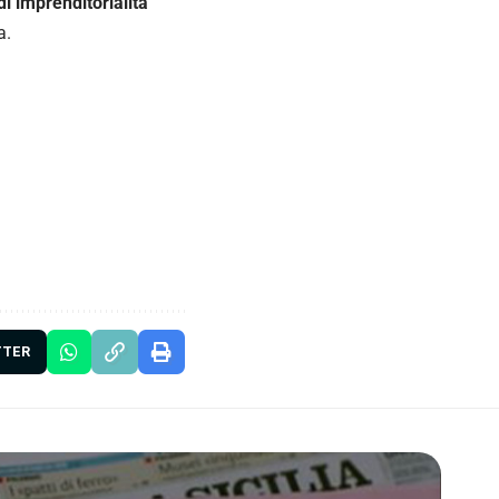
i imprenditorialità
a.
TTER