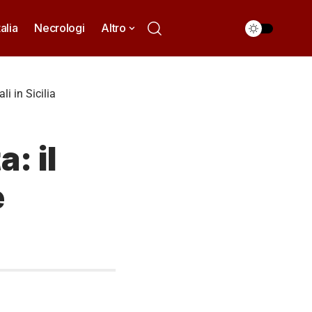
talia
Necrologi
Altro
i in Sicilia
: il
e