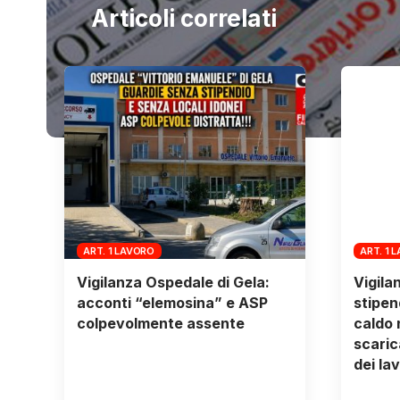
Articoli correlati
ART. 1 LAVORO
ART. 1 
Vigilanza Ospedale di Gela:
Vigila
acconti “elemosina” e ASP
stipen
colpevolmente assente
caldo n
scarica
dei la