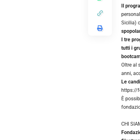
Il progr
personal
Sicilia) 
spopolam
I tre pr
tutti i 
bootcam
Oltre al
anni, ac
Le candi
https:/
È possib
fondazio
CHI SI
Fondazio