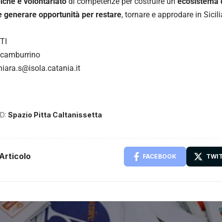
piche e volontariato
di competenze per costruire un
ecosistema d
e generare opportunità per restare
, tornare e approdare in Sicili
TI
Scamburrino
hiara.s@isola.catania.it
D:
Spazio Pitta Caltanissetta
Articolo
FACEBOOK
TWI