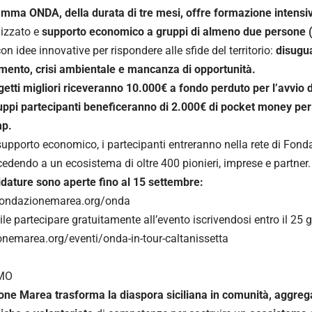
amma ONDA, della durata di tre mesi, offre formazione intensi
izzato e
supporto economico a gruppi di almeno due persone 
con idee innovative per rispondere alle sfide del territorio:
disugu
ento, crisi ambientale e mancanza di opportunità.
ogetti migliori riceveranno 10.000€ a fondo perduto per l’avvio 
gruppi partecipanti beneficeranno di 2.000€ di pocket money per
p.
 supporto economico, i partecipanti entreranno nella rete di Fond
cedendo a un ecosistema di oltre 400 pionieri, imprese e partner.
dature sono aperte fino al 15 settembre:
/fondazionemarea.org/onda
ile partecipare gratuitamente all’evento iscrivendosi entro il 25 g
nemarea.org/eventi/onda-in-tour-caltanissetta
AMO
ne Marea trasforma la diaspora siciliana in comunità, aggreg