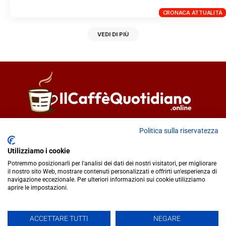
CRONACA ATTUALITÀ
VEDI DI PIÙ
Direttore responsabile
Fiorella Falci
Politica sulla riservatezza
93100 Caltanissetta (CL)
Utilizziamo i cookie
redazione@ilcaffequotidiano.online
Potremmo posizionarli per l'analisi dei dati dei nostri visitatori, per migliorare
C.F. 92076900858
il nostro sito Web, mostrare contenuti personalizzati e offrirti un'esperienza di
Chi siamo
navigazione eccezionale. Per ulteriori informazioni sui cookie utilizziamo
Privacy & Cookie Policy
aprire le impostazioni.
ACCETTARE TUTTI
NEGARE
IlCaffèQuotidiano.online è una testata giornalistica registrata