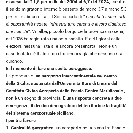
è sceso dall’11,5 per mille del 2004 al 6,7 del 2024,
mentre
il saldo migratorio interno è passato da meno 3,7 a meno 5,3
per mille abitanti. La Uil Sicilia parla di
“miscela tossica fatta
di opportunità negate, infrastrutture carenti e lavoro dignitoso
che non c’è”
. Villalba, piccolo borgo della provincia nissena,
nel 2025 ha registrato una sola nascita. E a 44 giorni dalle
elezioni, nessuna lista si è ancora presentata . Non è un
caso isolato: è il sintomo di un’emorragia che nessuno sta
curando.
È il momento di fare una scelta coraggiosa.
La proposta di
un aeroporto intercontinentale nel centro
della Sicilia, sostenuta dall’Università Kore di Enna e dal
Comitato Civico Aeroporto della Fascia Centro Meridionale
,
non è un sogno di provincia.
È una risposta concreta a due
emergenze: il declino demografico del territorio e la fragilità
del sistema aeroportuale siciliano.
I punti a favore
1. Centralità geografica
: un aeroporto nella piana tra Enna e