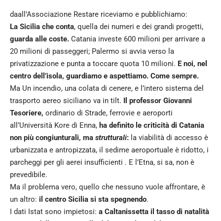
daall’Associazione Restare riceviamo e pubblichiamo:
La Sicilia che conta
, quella dei numeri e dei grandi progetti,
guarda alle coste.
Catania investe 600 milioni per arrivare a
20 milioni di passeggeri; Palermo si avvia verso la
privatizzazione e punta a toccare quota 10 milioni.
E noi, nel
centro dell’isola, guardiamo e aspettiamo. Come sempre.
Ma
Un incendio, una colata di cenere, e l’intero sistema del
trasporto aereo siciliano va in tilt.
Il professor Giovanni
Tesoriere,
ordinario di Strade, ferrovie e aeroporti
all’Università Kore di Enna,
ha definito le criticità di Catania
non più congiunturali, ma
strutturali
:
la viabilità di accesso è
urbanizzata e antropizzata, il sedime aeroportuale è ridotto, i
parcheggi per gli aerei insufficienti . E l’Etna, si sa, non è
prevedibile.
Ma il problema vero, quello che nessuno vuole affrontare, è
un altro:
il centro Sicilia si sta spegnendo
.
I dati Istat sono impietosi:
a Caltanissetta il tasso di natalità