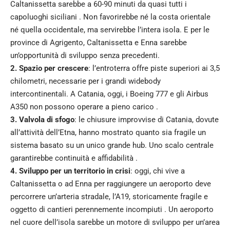
Caltanissetta sarebbe a 60-90 minuti da quasi tutti i
capoluoghi siciliani . Non favorirebbe né la costa orientale
né quella occidentale, ma servirebbe l’intera isola. E per le
province di Agrigento, Caltanissetta e Enna sarebbe
un’opportunità di sviluppo senza precedenti.
2. Spazio per crescere
: l’entroterra offre piste superiori ai 3,5
chilometri, necessarie per i grandi widebody
intercontinentali. A Catania, oggi, i Boeing 777 e gli Airbus
A350 non possono operare a pieno carico .
3. Valvola di sfogo
: le chiusure improvvise di Catania, dovute
all’attività dell’Etna, hanno mostrato quanto sia fragile un
sistema basato su un unico grande hub. Uno scalo centrale
garantirebbe continuità e affidabilità .
4. Sviluppo per un territorio in crisi
: oggi, chi vive a
Caltanissetta o ad Enna per raggiungere un aeroporto deve
percorrere un’arteria stradale, l’A19, storicamente fragile e
oggetto di cantieri perennemente incompiuti . Un aeroporto
nel cuore dell’isola sarebbe un motore di sviluppo per un’area