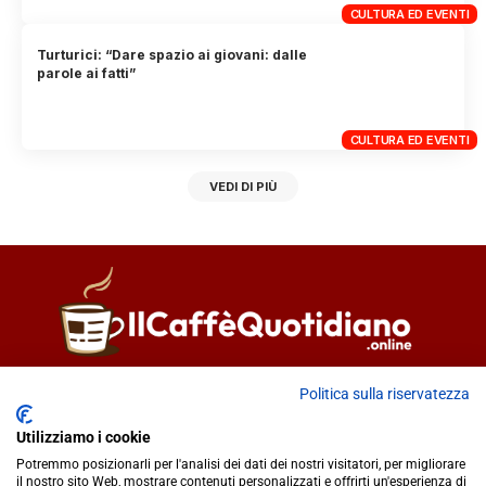
CULTURA ED EVENTI
Turturici: “Dare spazio ai giovani: dalle
parole ai fatti”
CULTURA ED EVENTI
VEDI DI PIÙ
Direttore responsabile
Fiorella Falci
Politica sulla riservatezza
93100 Caltanissetta (CL)
Utilizziamo i cookie
redazione@ilcaffequotidiano.online
Potremmo posizionarli per l'analisi dei dati dei nostri visitatori, per migliorare
C.F. 92076900858
il nostro sito Web, mostrare contenuti personalizzati e offrirti un'esperienza di