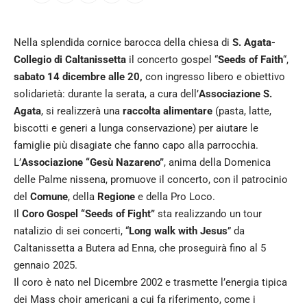
Nella splendida cornice barocca della chiesa di
S. Agata-
Collegio di Caltanissetta
il concerto gospel “
Seeds of Faith
“,
sabato 14 dicembre alle 20,
con ingresso libero e obiettivo
solidarietà: durante la serata, a cura dell’
Associazione S.
Agata
, si realizzerà una
raccolta alimentare
(pasta, latte,
biscotti e generi a lunga conservazione) per aiutare le
famiglie più disagiate che fanno capo alla parrocchia.
L’
Associazione “Gesù Nazareno”
, anima della Domenica
delle Palme nissena, promuove il concerto, con il patrocinio
del
Comune
, della
Regione
e della Pro Loco.
Il
Coro Gospel “Seeds of Fight”
sta realizzando un tour
natalizio di sei concerti, “
Long walk with Jesus
” da
Caltanissetta a Butera ad Enna, che proseguirà fino al 5
gennaio 2025.
Il coro è nato nel Dicembre 2002 e trasmette l’energia tipica
dei Mass choir americani a cui fa riferimento, come i