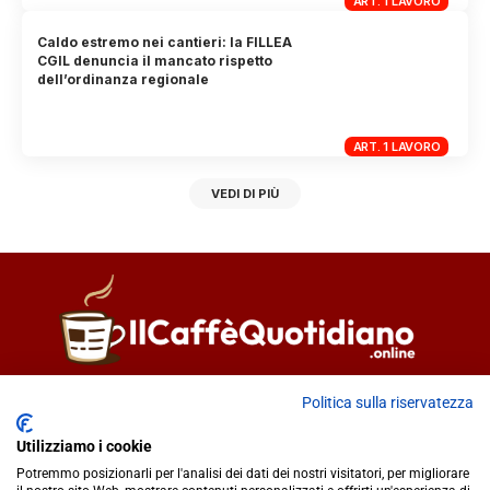
ART. 1 LAVORO
Caldo estremo nei cantieri: la FILLEA
CGIL denuncia il mancato rispetto
dell’ordinanza regionale
ART. 1 LAVORO
VEDI DI PIÙ
Direttore responsabile
Fiorella Falci
Politica sulla riservatezza
93100 Caltanissetta (CL)
Utilizziamo i cookie
redazione@ilcaffequotidiano.online
Potremmo posizionarli per l'analisi dei dati dei nostri visitatori, per migliorare
C.F. 92076900858