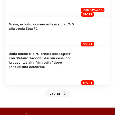
PRIMA PAGINA
SPORT
Nissa, esordio convincente in ritiro: 9-0
alla Jonia Etna FC
SPORT
Delia celebra la “Giornata dello Sport”
con Stefano Tacconi: dai successi con
la Juventus alla “rinascita” dopo
l’aneurisma celebrale
SPORT
VEDI DI PIÙ