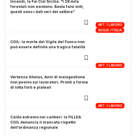
Incendi, la Fai Cisl Sicilia: “I 28 mila
forestali non esistono. Basta falsi miti,
questi sono i dati veri del settore”
ART. 1 LAVORO
SICILIA / ITALIA
CGIL: la morte del Vigile del Fuoco non
può essere definita una tragica fatalità
ART. 1 LAVORO
Vertenza Ghelas, Anni di malagestione
non pesino sui lavoratori. Pronti a forme
di lotta forti e plateali
ART. 1 LAVORO
Caldo estremo nei cantieri: la FILLEA
CGIL denuncia il mancato rispetto
dell’ordinanza regionale