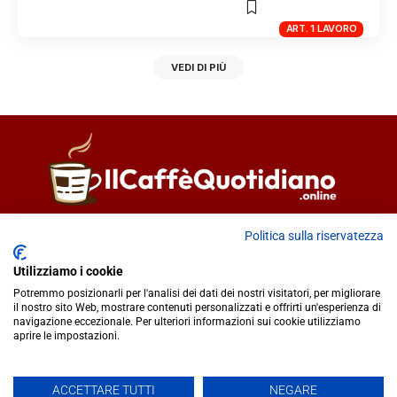
ART. 1 LAVORO
VEDI DI PIÙ
Direttore responsabile
Fiorella Falci
Politica sulla riservatezza
93100 Caltanissetta (CL)
Utilizziamo i cookie
redazione@ilcaffequotidiano.online
Potremmo posizionarli per l'analisi dei dati dei nostri visitatori, per migliorare
C.F. 92076900858
il nostro sito Web, mostrare contenuti personalizzati e offrirti un'esperienza di
Chi siamo
navigazione eccezionale. Per ulteriori informazioni sui cookie utilizziamo
Privacy & Cookie Policy
aprire le impostazioni.
ACCETTARE TUTTI
NEGARE
IlCaffèQuotidiano.online è una testata giornalistica registrata