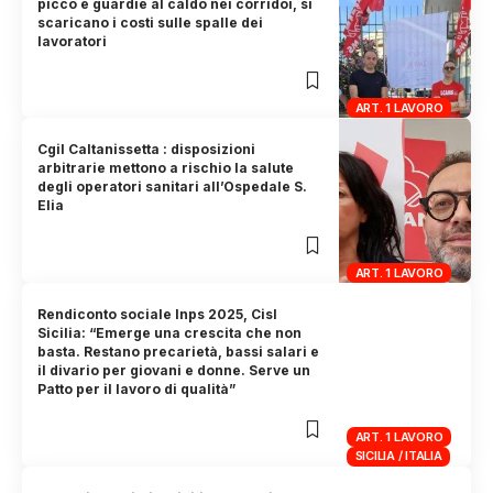
picco e guardie al caldo nei corridoi, si
scaricano i costi sulle spalle dei
lavoratori
ART. 1 LAVORO
Cgil Caltanissetta : disposizioni
arbitrarie mettono a rischio la salute
degli operatori sanitari all’Ospedale S.
Elia
ART. 1 LAVORO
Rendiconto sociale Inps 2025, Cisl
Sicilia: “Emerge una crescita che non
basta. Restano precarietà, bassi salari e
il divario per giovani e donne. Serve un
Patto per il lavoro di qualità”
ART. 1 LAVORO
SICILIA / ITALIA