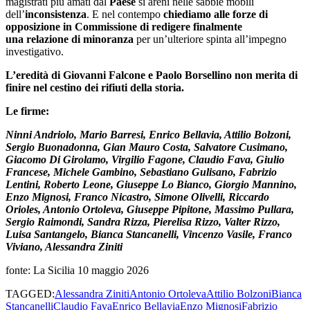
magistrati più amati dal
Paese
si areni nelle sabbie mobili
dell’
inconsistenza
. E nel contempo
chiediamo alle
forze di
opposizione in Commissione
di redigere finalmente
una relazione di minoranza
per un’ulteriore spinta all’impegno
investigativo.
L’eredità di Giovanni Falcone e Paolo Borsellino non merita di
finire nel cestino dei rifiuti della storia.
Le firme:
Ninni Andriolo, Mario Barresi, Enrico Bellavia, Attilio Bolzoni,
Sergio Buonadonna, Gian Mauro Costa, Salvatore Cusimano,
Giacomo Di Girolamo, Virgilio Fagone, Claudio Fava, Giulio
Francese, Michele Gambino, Sebastiano Gulisano, Fabrizio
Lentini, Roberto Leone, Giuseppe Lo Bianco, Giorgio Mannino,
Enzo Mignosi, Franco Nicastro, Simone Olivelli, Riccardo
Orioles, Antonio Ortoleva, Giuseppe Pipitone, Massimo Pullara,
Sergio Raimondi, Sandra Rizza, Pierelisa Rizzo, Valter Rizzo,
Luisa Santangelo, Bianca Stancanelli, Vincenzo Vasile, Franco
Viviano, Alessandra Ziniti
fonte: La Sicilia 10 maggio 2026
TAGGED:
Alessandra Ziniti
Antonio Ortoleva
Attilio Bolzoni
Bianca
Stancanelli
Claudio Fava
Enrico Bellavia
Enzo Mignosi
Fabrizio