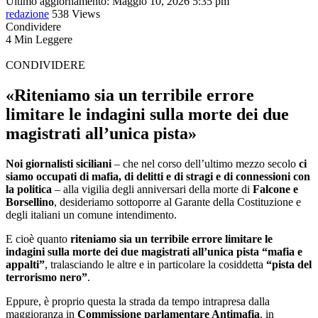
Ultimo aggiornamento: Maggio 10, 2026 5:35 pm
redazione
538 Views
Condividere
4 Min Leggere
CONDIVIDERE
«Riteniamo sia un terribile errore
limitare le indagini sulla morte dei due
magistrati all’unica pista»
Noi giornalisti siciliani
– che nel corso dell’ultimo mezzo secolo
ci
siamo occupati di mafia, di delitti e di stragi e di connessioni con
la politica
– alla vigilia degli anniversari della morte di
Falcone e
Borsellino
, desideriamo sottoporre al Garante della Costituzione e
degli italiani un comune intendimento.
E cioè quanto
riteniamo sia un terribile errore limitare le
indagini sulla morte dei due magistrati all’unica pista
“mafia e
appalti”
, tralasciando le altre e in particolare la cosiddetta
“pista del
terrorismo nero”
.
Eppure, è proprio questa la strada da tempo intrapresa dalla
maggioranza in
Commissione parlamentare Antimafia
, in