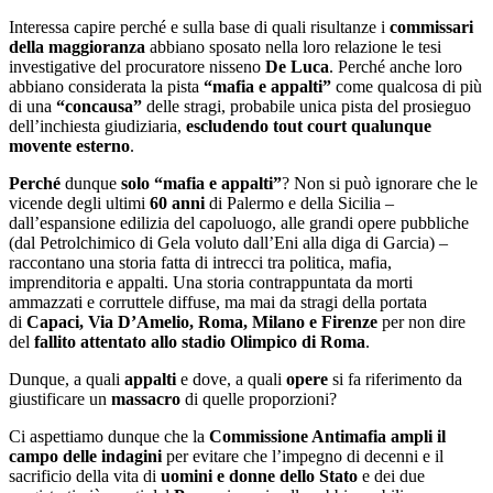
Interessa capire perché e sulla base di quali risultanze i
commissari
della maggioranza
abbiano sposato nella loro relazione le tesi
investigative del procuratore nisseno
De Luca
. Perché anche loro
abbiano considerata la pista
“mafia e appalti”
come qualcosa di più
di una
“concausa”
delle stragi, probabile unica pista del prosieguo
dell’inchiesta giudiziaria,
escludendo tout court qualunque
movente esterno
.
Perché
dunque
solo “mafia e appalti”
? Non si può ignorare che le
vicende degli ultimi
60 anni
di Palermo e della Sicilia –
dall’espansione edilizia del capoluogo, alle grandi opere pubbliche
(dal Petrolchimico di Gela voluto dall’Eni alla diga di Garcia) –
raccontano una storia fatta di intrecci tra politica, mafia,
imprenditoria e appalti. Una storia contrappuntata da morti
ammazzati e corruttele diffuse, ma mai da stragi della portata
di
Capaci, Via D’Amelio, Roma, Milano e Firenze
per non dire
del
fallito attentato allo stadio Olimpico di Roma
.
Dunque, a quali
appalti
e dove, a quali
opere
si fa riferimento da
giustificare un
massacro
di quelle proporzioni?
Ci aspettiamo dunque che la
Commissione Antimafia ampli il
campo delle indagini
per evitare che l’impegno di decenni e il
sacrificio della vita di
uomini e donne dello Stato
e dei due