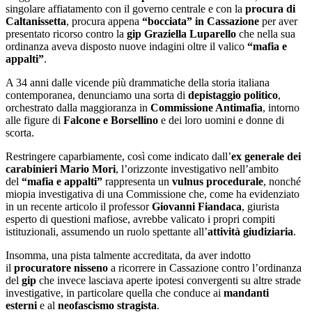
singolare affiatamento con il governo centrale e con la
procura di
Caltanissetta
, procura appena
“bocciata” in Cassazione
per aver
presentato ricorso contro la
gip Graziella Luparello
che nella sua
ordinanza aveva disposto nuove indagini oltre il valico
“mafia e
appalti”
.
A 34 anni dalle vicende più drammatiche della storia italiana
contemporanea, denunciamo una sorta di
depistaggio politico
,
orchestrato dalla maggioranza in
Commissione Antimafia
, intorno
alle figure di
Falcone e Borsellino
e dei loro uomini e donne di
scorta.
Restringere caparbiamente, così come indicato dall’
ex generale dei
carabinieri Mario Mori
, l’orizzonte investigativo nell’ambito
del
“mafia e appalti”
rappresenta un
vulnus procedurale
, nonché
miopia investigativa di una Commissione che, come ha evidenziato
in un recente articolo il professor
Giovanni Fiandaca
, giurista
esperto di questioni mafiose, avrebbe valicato i propri compiti
istituzionali, assumendo un ruolo spettante all’
attività giudiziaria
.
Insomma, una pista talmente accreditata, da aver indotto
il
procuratore nisseno
a ricorrere in Cassazione contro l’ordinanza
del
gip
che invece lasciava aperte ipotesi convergenti su altre strade
investigative, in particolare quella che conduce ai
mandanti
esterni
e al
neofascismo stragista
.