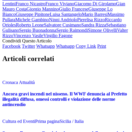
Lentini
Franco Nicastro
Franco Viviano
Giacomo Di Girolamo
Gian
Mauro Costa
Giorgio Mannino
Giulio Francese
Giuseppe Lo
Bianco
Giuseppe Pipitone
Luisa Santangelo
Mario Barresi
Massimo
Pullara
Michele Gambino
Ninni Andriolo
Pierelisa Rizzo
Riccardo
Orioles
Roberto Leone
Salvatore Cusimano
Sandra Rizza
Sebastiano
Gulisano
Sergio Buonadonna
Sergio Raimondi
Simone Olivelli
Valter
Rizzo
Vincenzo Vasile
Virgilio Fagone
Condividi Questo Articolo
Facebook
Twitter
Whatsapp
Whatsapp
Copy Link
Print
Articoli correlati
Cronaca Attualità
Ancora gravi incendi nel nisseno. Il WWF denuncia al Prefetto
illegalità diffusa, omessi controlli e violazione delle norme
antincendio
Cultura ed Eventi
Prima pagina
Sicilia / Italia