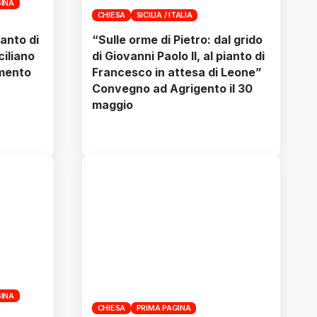
GINA
CHIESA
SICILIA / ITALIA
ianto di
“Sulle orme di Pietro: dal grido
ciliano
di Giovanni Paolo II, al pianto di
imento
Francesco in attesa di Leone”
Convegno ad Agrigento il 30
maggio
GINA
CHIESA
PRIMA PAGINA