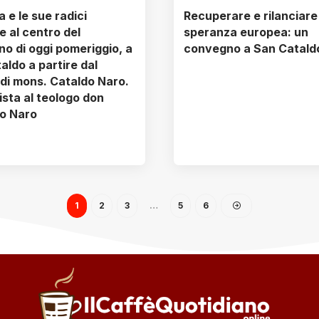
 e le sue radici
Recuperare e rilanciare
e al centro del
speranza europea: un
o di oggi pomeriggio, a
convegno a San Catald
aldo a partire dal
 di mons. Cataldo Naro.
ista al teologo don
o Naro
1
2
3
…
5
6