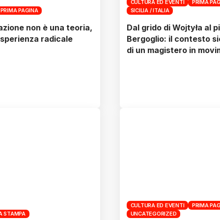
CULTURA ED EVENTI
PRIMA PA
PRIMA PAGINA
SICILIA / ITALIA
lazione non è una teoria,
Dal grido di Wojtyła al p
sperienza radicale
Bergoglio: il contesto si
di un magistero in mov
CULTURA ED EVENTI
PRIMA PA
A STAMPA
UNCATEGORIZED