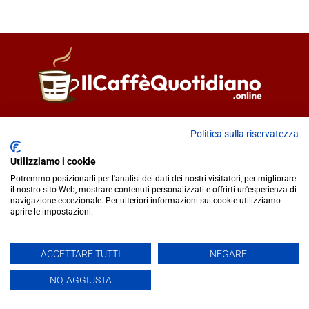
Direttore responsabile
Fiorella Falci
Politica sulla riservatezza
93100 Caltanissetta (CL)
redazione@ilcaffequotidiano.online
Utilizziamo i cookie
C.F. 92076900858
Potremmo posizionarli per l'analisi dei dati dei nostri visitatori, per migliorare
Chi siamo
il nostro sito Web, mostrare contenuti personalizzati e offrirti un'esperienza di
navigazione eccezionale. Per ulteriori informazioni sui cookie utilizziamo
Privacy & Cookie Policy
aprire le impostazioni.
IlCaffèQuotidiano.online è una testata giornalistica registrata
ACCETTARE TUTTI
NEGARE
presso il Tribunale di Caltanissetta n.02/2024 del 17/07/2024 |
NO, AGGIUSTA
Realizzato da
Creative Agency