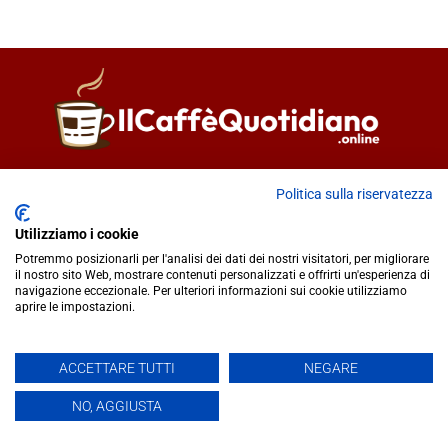
Direttore responsabile
Fiorella Falci
Politica sulla riservatezza
93100 Caltanissetta (CL)
redazione@ilcaffequotidiano.online
Utilizziamo i cookie
C.F. 92076900858
Potremmo posizionarli per l'analisi dei dati dei nostri visitatori, per migliorare
Chi siamo
il nostro sito Web, mostrare contenuti personalizzati e offrirti un'esperienza di
navigazione eccezionale. Per ulteriori informazioni sui cookie utilizziamo
Privacy & Cookie Policy
aprire le impostazioni.
IlCaffèQuotidiano.online è una testata giornalistica registrata
ACCETTARE TUTTI
NEGARE
presso il Tribunale di Caltanissetta n.02/2024 del 17/07/2024 |
NO, AGGIUSTA
Realizzato da
Creative Agency