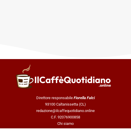
Direttore responsabile
Fiorella Falci
93100 Caltanissetta (CL)
redazione@ilcaffequotidiano.online
C.F. 92076900858
Chi siamo
Privacy & Cookie Policy