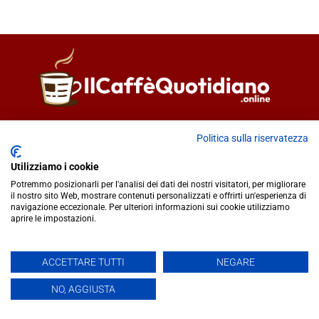
Direttore responsabile
Fiorella Falci
Politica sulla riservatezza
93100 Caltanissetta (CL)
redazione@ilcaffequotidiano.online
Utilizziamo i cookie
C.F. 92076900858
Potremmo posizionarli per l'analisi dei dati dei nostri visitatori, per migliorare
Chi siamo
il nostro sito Web, mostrare contenuti personalizzati e offrirti un'esperienza di
navigazione eccezionale. Per ulteriori informazioni sui cookie utilizziamo
Privacy & Cookie Policy
aprire le impostazioni.
IlCaffèQuotidiano.online è una testata giornalistica registrata
ACCETTARE TUTTI
NEGARE
presso il Tribunale di Caltanissetta n.02/2024 del 17/07/2024 |
NO, AGGIUSTA
Realizzato da
Creative Agency