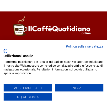
Direttore responsabile
Fiorella Falci
Politica sulla riservatezza
93100 Caltanissetta (CL)
redazione@ilcaffequotidiano.online
Utilizziamo i cookie
C.F. 92076900858
Potremmo posizionarli per l'analisi dei dati dei nostri visitatori, per migliorare
Chi siamo
il nostro sito Web, mostrare contenuti personalizzati e offrirti un'esperienza di
navigazione eccezionale. Per ulteriori informazioni sui cookie utilizziamo
Privacy & Cookie Policy
aprire le impostazioni.
IlCaffèQuotidiano.online è una testata giornalistica registrata
ACCETTARE TUTTI
NEGARE
presso il Tribunale di Caltanissetta n.02/2024 del 17/07/2024 |
NO, AGGIUSTA
Realizzato da
Creative Agency