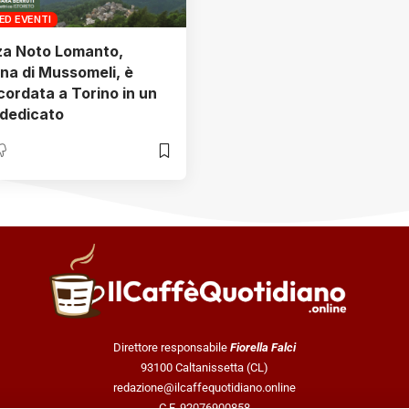
ED EVENTI
za Noto Lomanto,
ana di Mussomeli, è
icordata a Torino in un
dedicato
Direttore responsabile
Fiorella Falci
93100 Caltanissetta (CL)
redazione@ilcaffequotidiano.online
C.F. 92076900858