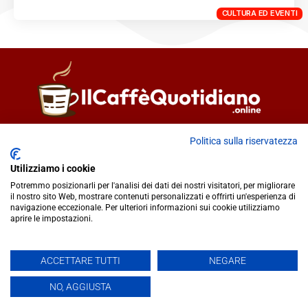
CULTURA ED EVENTI
Direttore responsabile
Fiorella Falci
Politica sulla riservatezza
93100 Caltanissetta (CL)
Utilizziamo i cookie
redazione@ilcaffequotidiano.online
Potremmo posizionarli per l'analisi dei dati dei nostri visitatori, per migliorare
C.F. 92076900858
il nostro sito Web, mostrare contenuti personalizzati e offrirti un'esperienza di
Chi siamo
navigazione eccezionale. Per ulteriori informazioni sui cookie utilizziamo
Privacy & Cookie Policy
aprire le impostazioni.
ACCETTARE TUTTI
NEGARE
IlCaffèQuotidiano.online è una testata giornalistica registrata
presso il Tribunale di Caltanissetta n.02/2024 del 17/07/2024 |
NO, AGGIUSTA
Realizzato da
Creative Agency