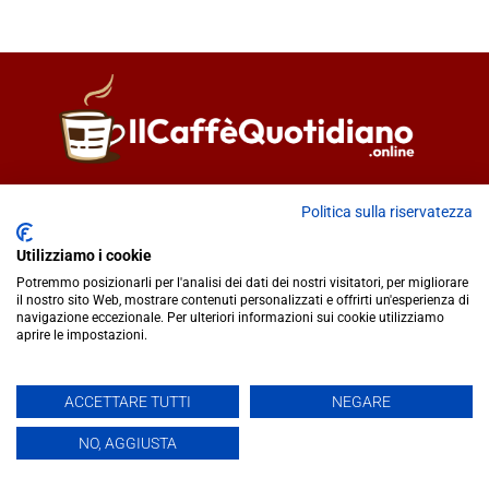
Direttore responsabile
Fiorella Falci
Politica sulla riservatezza
93100 Caltanissetta (CL)
redazione@ilcaffequotidiano.online
Utilizziamo i cookie
C.F. 92076900858
Potremmo posizionarli per l'analisi dei dati dei nostri visitatori, per migliorare
Chi siamo
il nostro sito Web, mostrare contenuti personalizzati e offrirti un'esperienza di
navigazione eccezionale. Per ulteriori informazioni sui cookie utilizziamo
Privacy & Cookie Policy
aprire le impostazioni.
IlCaffèQuotidiano.online è una testata giornalistica registrata
ACCETTARE TUTTI
NEGARE
presso il Tribunale di Caltanissetta n.02/2024 del 17/07/2024 |
NO, AGGIUSTA
Realizzato da
Creative Agency