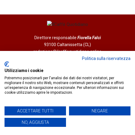
Direttore responsabile
Fiorella Falci
93100 Caltanissetta (CL)
redazione@ilcaffequotidiano.online
C.F. 92076900858
Politica sulla riservatezza
Chi siamo
Utilizziamo i cookie
Privacy & Cookie Policy
Potremmo posizionarli per l'analisi dei dati dei nostri visitatori, per
migliorare il nostro sito Web, mostrare contenuti personalizzati e offrirti
un'esperienza di navigazione eccezionale. Per ulteriori informazioni sui
IlCaffèQuotidiano.online è una testata giornalistica registrata
cookie utilizziamo aprire le impostazioni.
presso il Tribunale di Caltanissetta n.02/2024 del 17/07/2024 |
Realizzato da
Creative Agency
ACCETTARE TUTTI
NEGARE
NO, AGGIUSTA