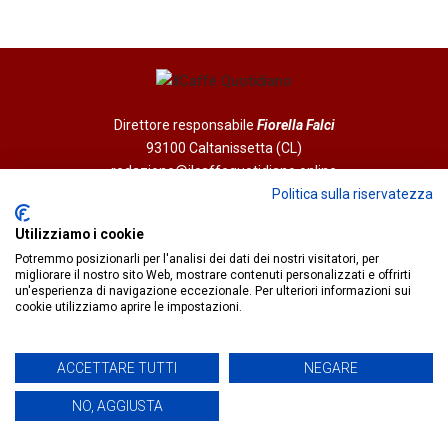
Direttore responsabile
Fiorella Falci
93100 Caltanissetta (CL)
redazione@ilcaffequotidiano.online
C.F. 92076900858
Politica sulla riservatezza
Chi siamo
Utilizziamo i cookie
Privacy & Cookie Policy
Potremmo posizionarli per l'analisi dei dati dei nostri visitatori, per
migliorare il nostro sito Web, mostrare contenuti personalizzati e offrirti
un'esperienza di navigazione eccezionale. Per ulteriori informazioni sui
IlCaffèQuotidiano.online è una testata giornalistica registrata
cookie utilizziamo aprire le impostazioni.
presso il Tribunale di Caltanissetta n.02/2024 del 17/07/2024 |
Realizzato da
Creative Agency
ACCETTARE TUTTI
NEGARE
NO, AGGIUSTA