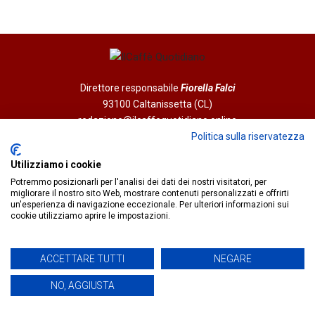
Direttore responsabile
Fiorella Falci
93100 Caltanissetta (CL)
redazione@ilcaffequotidiano.online
C.F. 92076900858
Politica sulla riservatezza
Chi siamo
Utilizziamo i cookie
Privacy & Cookie Policy
Potremmo posizionarli per l'analisi dei dati dei nostri visitatori, per
migliorare il nostro sito Web, mostrare contenuti personalizzati e offrirti
un'esperienza di navigazione eccezionale. Per ulteriori informazioni sui
IlCaffèQuotidiano.online è una testata giornalistica registrata
cookie utilizziamo aprire le impostazioni.
presso il Tribunale di Caltanissetta n.02/2024 del 17/07/2024 |
Realizzato da
Creative Agency
ACCETTARE TUTTI
NEGARE
NO, AGGIUSTA