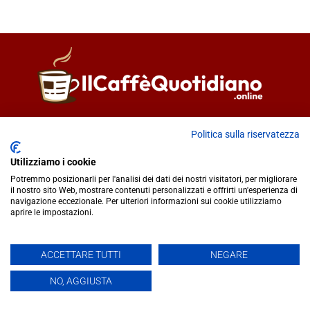
Direttore responsabile
Fiorella Falci
Politica sulla riservatezza
93100 Caltanissetta (CL)
redazione@ilcaffequotidiano.online
Utilizziamo i cookie
C.F. 92076900858
Potremmo posizionarli per l'analisi dei dati dei nostri visitatori, per migliorare
Chi siamo
il nostro sito Web, mostrare contenuti personalizzati e offrirti un'esperienza di
navigazione eccezionale. Per ulteriori informazioni sui cookie utilizziamo
Privacy & Cookie Policy
aprire le impostazioni.
IlCaffèQuotidiano.online è una testata giornalistica registrata
ACCETTARE TUTTI
NEGARE
presso il Tribunale di Caltanissetta n.02/2024 del 17/07/2024 |
NO, AGGIUSTA
Realizzato da
Creative Agency