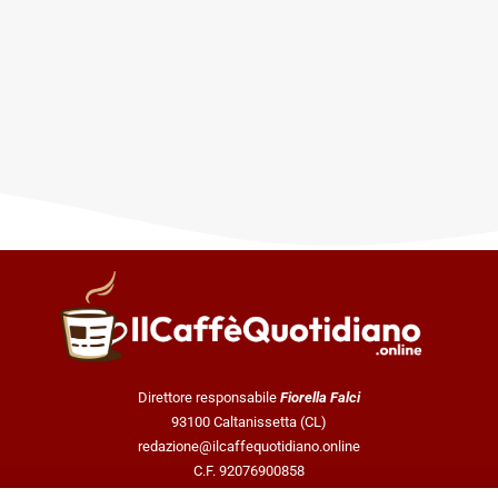
Direttore responsabile
Fiorella Falci
93100 Caltanissetta (CL)
redazione@ilcaffequotidiano.online
C.F. 92076900858
Chi siamo