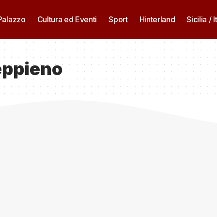
 Palazzo
Cultura ed Eventi
Sport
Hinterland
Sicilia / I
eppieno