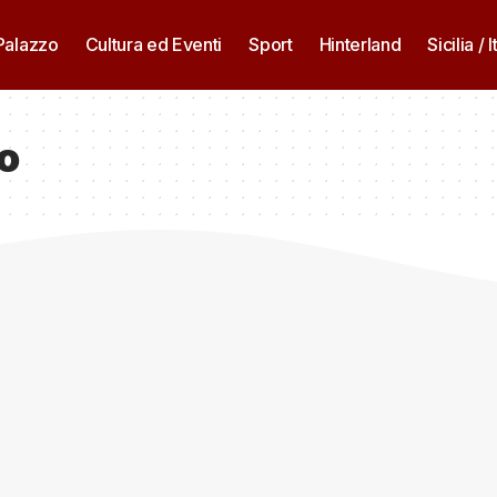
 Palazzo
Cultura ed Eventi
Sport
Hinterland
Sicilia / I
o