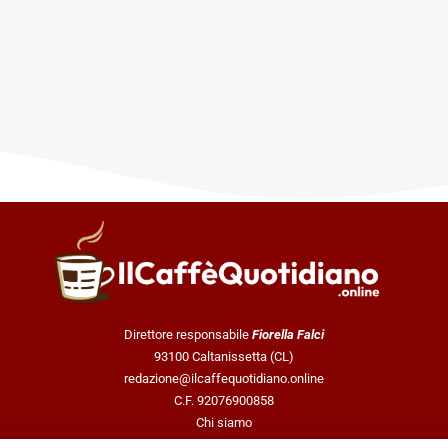
Direttore responsabile
Fiorella Falci
93100 Caltanissetta (CL)
redazione@ilcaffequotidiano.online
C.F. 92076900858
Chi siamo
Privacy & Cookie Policy