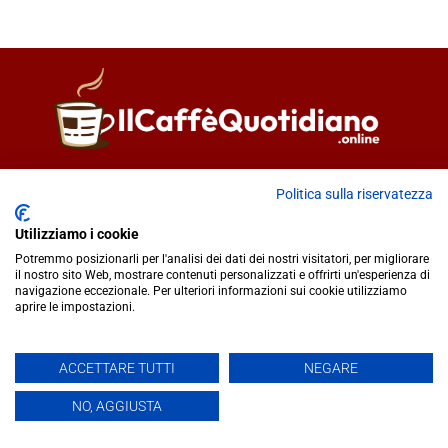
Direttore responsabile
Fiorella Falci
Politica sulla riservatezza
93100 Caltanissetta (CL)
redazione@ilcaffequotidiano.online
Utilizziamo i cookie
C.F. 92076900858
Potremmo posizionarli per l'analisi dei dati dei nostri visitatori, per migliorare
Chi siamo
il nostro sito Web, mostrare contenuti personalizzati e offrirti un'esperienza di
navigazione eccezionale. Per ulteriori informazioni sui cookie utilizziamo
Privacy & Cookie Policy
aprire le impostazioni.
IlCaffèQuotidiano.online è una testata giornalistica registrata
ACCETTARE TUTTI
NEGARE
presso il Tribunale di Caltanissetta n.02/2024 del 17/07/2024 |
NO, AGGIUSTA
Realizzato da
Creative Agency