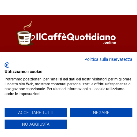
Direttore responsabile
Fiorella Falci
Politica sulla riservatezza
93100 Caltanissetta (CL)
redazione@ilcaffequotidiano.online
Utilizziamo i cookie
C.F. 92076900858
Potremmo posizionarli per l'analisi dei dati dei nostri visitatori, per migliorare
Chi siamo
il nostro sito Web, mostrare contenuti personalizzati e offrirti un'esperienza di
navigazione eccezionale. Per ulteriori informazioni sui cookie utilizziamo
Privacy & Cookie Policy
aprire le impostazioni.
IlCaffèQuotidiano.online è una testata giornalistica registrata
ACCETTARE TUTTI
NEGARE
presso il Tribunale di Caltanissetta n.02/2024 del 17/07/2024 |
NO, AGGIUSTA
Realizzato da
Creative Agency