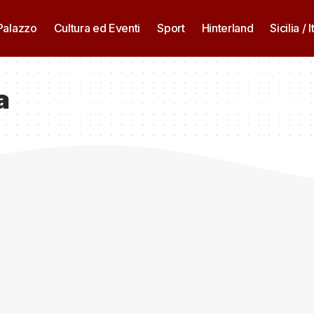
 Palazzo
Cultura ed Eventi
Sport
Hinterland
Sicilia / I
a