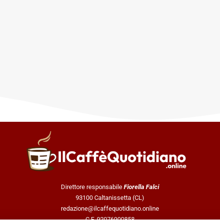
Direttore responsabile
Fiorella Falci
93100 Caltanissetta (CL)
redazione@ilcaffequotidiano.online
C.F. 92076900858