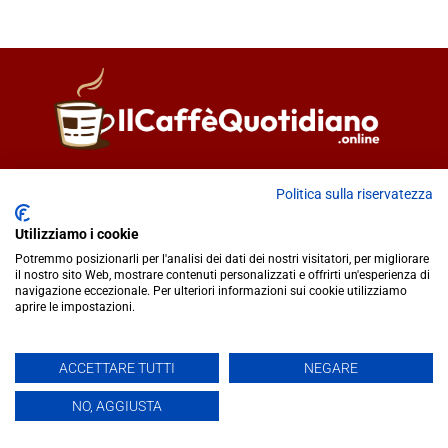
Direttore responsabile
Fiorella Falci
Politica sulla riservatezza
93100 Caltanissetta (CL)
redazione@ilcaffequotidiano.online
Utilizziamo i cookie
C.F. 92076900858
Potremmo posizionarli per l'analisi dei dati dei nostri visitatori, per migliorare
Chi siamo
il nostro sito Web, mostrare contenuti personalizzati e offrirti un'esperienza di
navigazione eccezionale. Per ulteriori informazioni sui cookie utilizziamo
Privacy & Cookie Policy
aprire le impostazioni.
IlCaffèQuotidiano.online è una testata giornalistica registrata
ACCETTARE TUTTI
NEGARE
presso il Tribunale di Caltanissetta n.02/2024 del 17/07/2024 |
NO, AGGIUSTA
Realizzato da
Creative Agency