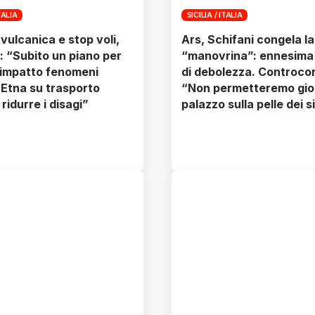
TALIA
SICILIA / ITALIA
vulcanica e stop voli,
Ars, Schifani congela la
 “Subito un piano per
“manovrina”: ennesima
 impatto fenomeni
di debolezza. Controco
i Etna su trasporto
“Non permetteremo gioc
ridurre i disagi”
palazzo sulla pelle dei si