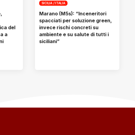
SICILIA / ITALIA
,
Marano (M5s): “Inceneritori
spacciati per soluzione green,
ica del
invece rischi concreti su
ra a
ambiente e su salute di tutti i
ni
siciliani”