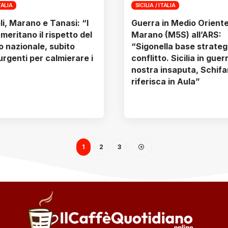
TALIA
SICILIA / ITALIA
li, Marano e Tanasi: “I
Guerra in Medio Oriente
i meritano il rispetto del
Marano (M5S) all’ARS:
 nazionale, subito
“Sigonella base strateg
urgenti per calmierare i
conflitto. Sicilia in guer
nostra insaputa, Schifa
riferisca in Aula”
1
2
3