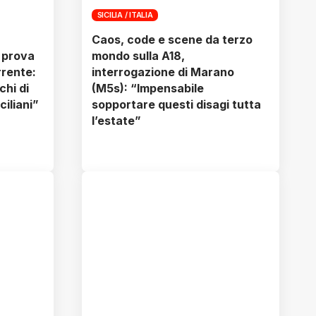
SICILIA / ITALIA
Caos, code e scene da terzo
 prova
mondo sulla A18,
rrente:
interrogazione di Marano
hi di
(M5s): “Impensabile
ciliani”
sopportare questi disagi tutta
l’estate”