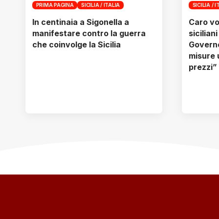
PRIMA PAGINA
SICILIA / ITALIA
SICILIA / I
In centinaia a Sigonella a
Caro vo
manifestare contro la guerra
sicilian
che coinvolge la Sicilia
Governo
misure 
prezzi”