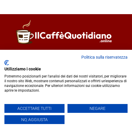
Direttore responsabile
Fiorella Falci
Politica sulla riservatezza
93100 Caltanissetta (CL)
redazione@ilcaffequotidiano.online
Utilizziamo i cookie
C.F. 92076900858
Potremmo posizionarli per l'analisi dei dati dei nostri visitatori, per migliorare
Chi siamo
il nostro sito Web, mostrare contenuti personalizzati e offrirti un'esperienza di
navigazione eccezionale. Per ulteriori informazioni sui cookie utilizziamo
Privacy & Cookie Policy
aprire le impostazioni.
IlCaffèQuotidiano.online è una testata giornalistica registrata
ACCETTARE TUTTI
NEGARE
presso il Tribunale di Caltanissetta n.02/2024 del 17/07/2024 |
NO, AGGIUSTA
Realizzato da
Creative Agency