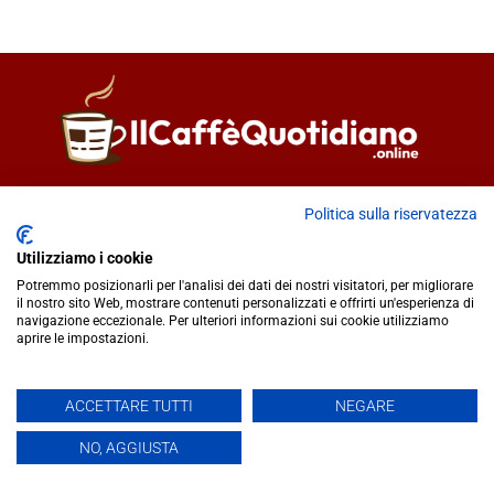
Direttore responsabile
Fiorella Falci
Politica sulla riservatezza
93100 Caltanissetta (CL)
redazione@ilcaffequotidiano.online
Utilizziamo i cookie
C.F. 92076900858
Potremmo posizionarli per l'analisi dei dati dei nostri visitatori, per migliorare
Chi siamo
il nostro sito Web, mostrare contenuti personalizzati e offrirti un'esperienza di
navigazione eccezionale. Per ulteriori informazioni sui cookie utilizziamo
Privacy & Cookie Policy
aprire le impostazioni.
IlCaffèQuotidiano.online è una testata giornalistica registrata
ACCETTARE TUTTI
NEGARE
presso il Tribunale di Caltanissetta n.02/2024 del 17/07/2024 |
NO, AGGIUSTA
Realizzato da
Creative Agency