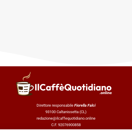
Direttore responsabile
Fiorella Falci
93100 Caltanissetta (CL)
redazione@ilcaffequotidiano.online
C.F. 92076900858
Chi siamo