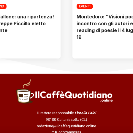
AND
EVENTI
allone: una ripartenza!
Montedoro: “Visioni poe
 Peppe Piccillo eletto
incontro con gli autori e
nte
reading di poesie il 4 lug
19
Direttore responsabile
Fiorella Falci
93100 Caltanissetta (CL)
redazione@ilcaffequotidiano.online
C.F. 92076900858