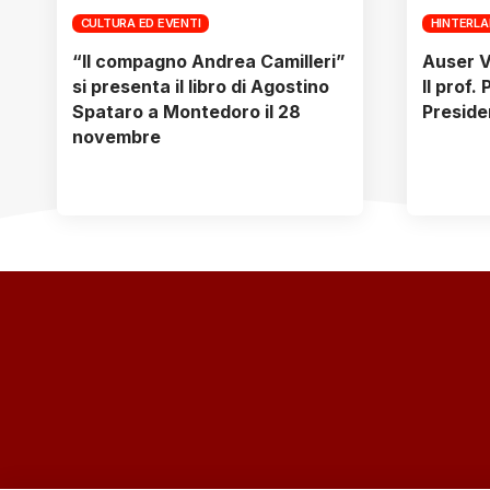
CULTURA ED EVENTI
HINTERL
“Il compagno Andrea Camilleri”
Auser V
si presenta il libro di Agostino
Il prof.
Spataro a Montedoro il 28
Preside
novembre