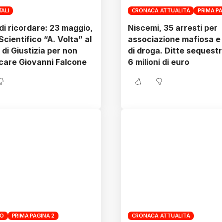
TALI
CRONACA ATTUALITÀ
PRIMA P
di ricordare: 23 maggio,
Niscemi, 35 arresti per
 Scientifico “A. Volta” al
associazione mafiosa e 
 di Giustizia per non
di droga. Ditte sequest
care Giovanni Falcone
6 milioni di euro
ZO
PRIMA PAGINA 2
CRONACA ATTUALITÀ