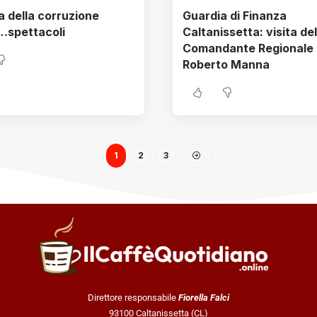
ra della corruzione
Guardia di Finanza
…spettacoli
Caltanissetta: visita del
Comandante Regionale
Roberto Manna
1
2
3
Direttore responsabile
Fiorella Falci
93100 Caltanissetta (CL)