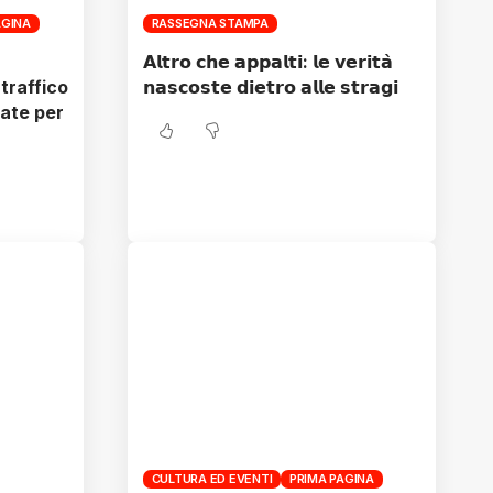
AGINA
RASSEGNA STAMPA
𝗔𝗹𝘁𝗿𝗼 𝗰𝗵𝗲 𝗮𝗽𝗽𝗮𝗹𝘁𝗶: 𝗹𝗲 𝘃𝗲𝗿𝗶𝘁𝗮̀
traffico
𝗻𝗮𝘀𝗰𝗼𝘀𝘁𝗲 𝗱𝗶𝗲𝘁𝗿𝗼 𝗮𝗹𝗹𝗲 𝘀𝘁𝗿𝗮𝗴𝗶
rate per
CULTURA ED EVENTI
PRIMA PAGINA