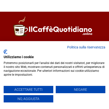
Direttore responsabile
Fiorella Falci
Politica sulla riservatezza
93100 Caltanissetta (CL)
redazione@ilcaffequotidiano.online
Utilizziamo i cookie
C.F. 92076900858
Potremmo posizionarli per l'analisi dei dati dei nostri visitatori, per migliorare
Chi siamo
il nostro sito Web, mostrare contenuti personalizzati e offrirti un'esperienza di
navigazione eccezionale. Per ulteriori informazioni sui cookie utilizziamo
Privacy & Cookie Policy
aprire le impostazioni.
IlCaffèQuotidiano.online è una testata giornalistica registrata
ACCETTARE TUTTI
NEGARE
presso il Tribunale di Caltanissetta n.02/2024 del 17/07/2024 |
NO, AGGIUSTA
Realizzato da
Creative Agency