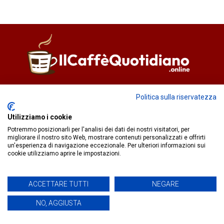
Direttore responsabile
Fiorella Falci
Politica sulla riservatezza
93100 Caltanissetta (CL)
redazione@ilcaffequotidiano.online
Utilizziamo i cookie
C.F. 92076900858
Potremmo posizionarli per l'analisi dei dati dei nostri visitatori, per
Chi siamo
migliorare il nostro sito Web, mostrare contenuti personalizzati e offrirti
un'esperienza di navigazione eccezionale. Per ulteriori informazioni sui
Privacy & Cookie Policy
cookie utilizziamo aprire le impostazioni.
IlCaffèQuotidiano.online è una testata giornalistica registrata
ACCETTARE TUTTI
NEGARE
presso il Tribunale di Caltanissetta n.02/2024 del 17/07/2024 |
NO, AGGIUSTA
Realizzato da
Creative Agency