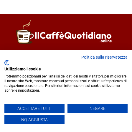
Direttore responsabile
Fiorella Falci
Politica sulla riservatezza
93100 Caltanissetta (CL)
redazione@ilcaffequotidiano.online
Utilizziamo i cookie
C.F. 92076900858
Potremmo posizionarli per l'analisi dei dati dei nostri visitatori, per migliorare
Chi siamo
il nostro sito Web, mostrare contenuti personalizzati e offrirti un'esperienza di
navigazione eccezionale. Per ulteriori informazioni sui cookie utilizziamo
Privacy & Cookie Policy
aprire le impostazioni.
IlCaffèQuotidiano.online è una testata giornalistica registrata
ACCETTARE TUTTI
NEGARE
presso il Tribunale di Caltanissetta n.02/2024 del 17/07/2024 |
NO, AGGIUSTA
Realizzato da
Creative Agency