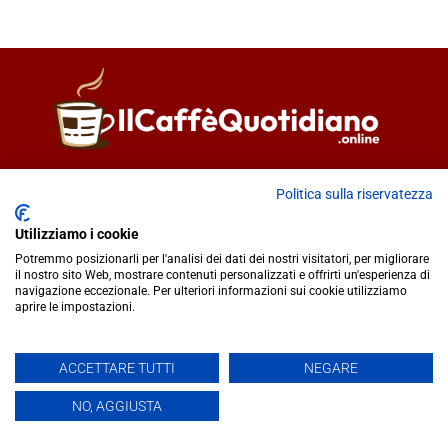
Direttore responsabile
Fiorella Falci
Politica sulla riservatezza
93100 Caltanissetta (CL)
redazione@ilcaffequotidiano.online
Utilizziamo i cookie
C.F. 92076900858
Potremmo posizionarli per l'analisi dei dati dei nostri visitatori, per migliorare
Chi siamo
il nostro sito Web, mostrare contenuti personalizzati e offrirti un'esperienza di
navigazione eccezionale. Per ulteriori informazioni sui cookie utilizziamo
Privacy & Cookie Policy
aprire le impostazioni.
IlCaffèQuotidiano.online è una testata giornalistica registrata
ACCETTARE TUTTI
NEGARE
presso il Tribunale di Caltanissetta n.02/2024 del 17/07/2024 |
NO, AGGIUSTA
Realizzato da
Creative Agency