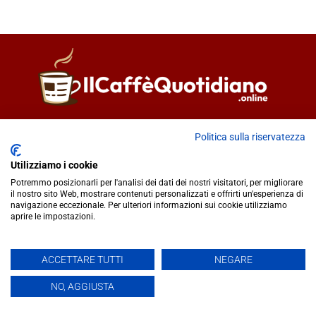
Direttore responsabile
Fiorella Falci
Politica sulla riservatezza
93100 Caltanissetta (CL)
redazione@ilcaffequotidiano.online
Utilizziamo i cookie
C.F. 92076900858
Potremmo posizionarli per l'analisi dei dati dei nostri visitatori, per migliorare
Chi siamo
il nostro sito Web, mostrare contenuti personalizzati e offrirti un'esperienza di
navigazione eccezionale. Per ulteriori informazioni sui cookie utilizziamo
Privacy & Cookie Policy
aprire le impostazioni.
IlCaffèQuotidiano.online è una testata giornalistica registrata
ACCETTARE TUTTI
NEGARE
presso il Tribunale di Caltanissetta n.02/2024 del 17/07/2024 |
NO, AGGIUSTA
Realizzato da
Creative Agency